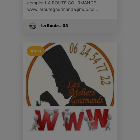
complet LA ROUTE GOURMANDE
www.laroutegourmande.jimdo.co…
La Route...03
ACTU