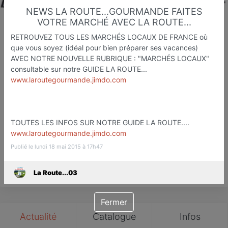
NEWS LA ROUTE...GOURMANDE FAITES
VOTRE MARCHÉ AVEC LA ROUTE...
RETROUVEZ TOUS LES MARCHÉS LOCAUX DE FRANCE où
La Route...03
que vous soyez (idéal pour bien préparer ses vacances)
AVEC NOTRE NOUVELLE RUBRIQUE : "MARCHÉS LOCAUX"
Etapes Touristiqu et Gastronomiq
consultable sur notre GUIDE LA ROUTE...
Moulins
www.laroutegourmande.jimdo.com
Favori
Contacter
TOUTES LES INFOS SUR NOTRE GUIDE LA ROUTE....
www.laroutegourmande.jimdo.com
Publié le lundi 18 mai 2015 à 17h47
Save
La Route...03
Fermer
Actualité
Catalogue
Infos