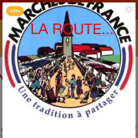
LaCarte sur
LaCarte
Play Store
ACTU
Installez l'App LaCarte
Téléchargez gratuitement l'app LaCarte pour suivre vos
commerces favoris et ne rien rater !
Télécharger
Plus tard