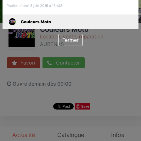
Publié le lundi 8 juin 2015 à 13h43
Couleurs Moto
Couleurs Moto
Location, vente, réparation
Fermer
AUBENAS
Favori
Contacter
Ouvre demain dès 09:00
Save
Actualité
Catalogue
Infos