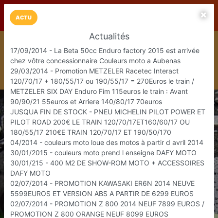
LaCarte sur
LaCarte
Play Store
ACTU
Actualités
Installez l'App LaCarte
17/09/2014 - La Beta 50cc Enduro factory 2015 est arrivée
Téléchargez gratuitement l'app LaCarte pour suivre vos
chez vôtre concessionnaire Couleurs moto a Aubenas
commerces favoris et ne rien rater !
29/03/2014 - Promotion METZELER Racetec Interact
Télécharger
Plus tard
120/70/17 + 180/55/17 ou 190/55/17 = 270Euros le train /
METZELER SIX DAY Enduro Fim 115euros le train : Avant
90/90/21 55euros et Arriere 140/80/17 70euros
JUSQUA FIN DE STOCK - PNEU MICHELIN PILOT POWER ET
PILOT ROAD 200€ LE TRAIN 120/70/17ET160/60/17 OU
180/55/17 210€E TRAIN 120/70/17 ET 190/50/170
04/2014 - couleurs moto loue des motos à partir d avril 2014
30/01/2015 - couleurs moto prend l enseigne DAFY MOTO
30/01/215 - 400 M2 DE SHOW-ROM MOTO + ACCESSOIRES
DAFY MOTO
02/07/2014 - PROMOTION KAWASAKI ER6N 2014 NEUVE
5599EUROS ET VERSION ABS A PARTIR DE 6299 EUROS
02/07/2014 - PROMOTION Z 800 2014 NEUF 7899 EUROS /
PROMOTION Z 800 ORANGE NEUF 8099 EUROS