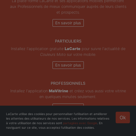
La plate-forme LaCarte et ses applications mobiles permettent
aux Professionnels de mieux communiquer auprès de leurs clients
et prospects.
En savoir plus
PARTICULIERS
Installez l'application gratuite
LaCarte
pour suivre l'actualité de
Couleurs Moto
sur votre mobile.
En savoir plus
PROFESSIONNELS
Installez l'application
MaVitrine
et créez vous aussi votre vitrine
en quelques minutes seulement.
En savoir plus
LaCarte utilise des cookies pour personnaliser l'utilisation et améliorer
Ok
les attentes des utilisateurs de nos services. Les informations relatives
Copyright © ZeMAP 2026 - Tous droits réservés.
à votre utilisation de nos services sont
partagées avec Google
. En
naviguant sur ce site, vous acceptez l'utilisation des cookies.