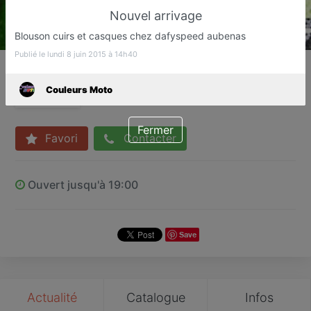
Nouvel arrivage
Blouson cuirs et casques chez dafyspeed aubenas
Publié le lundi 8 juin 2015 à 14h40
Couleurs Moto
Location, vente, réparation
Couleurs Moto
AUBENAS
Fermer
Favori
Contacter
Ouvert jusqu'à 19:00
Save
Actualité
Catalogue
Infos