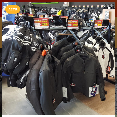
LaCarte sur
LaCarte
Play Store
ACTU
Installez l'App LaCarte
Téléchargez gratuitement l'app LaCarte pour suivre vos
commerces favoris et ne rien rater !
Télécharger
Plus tard