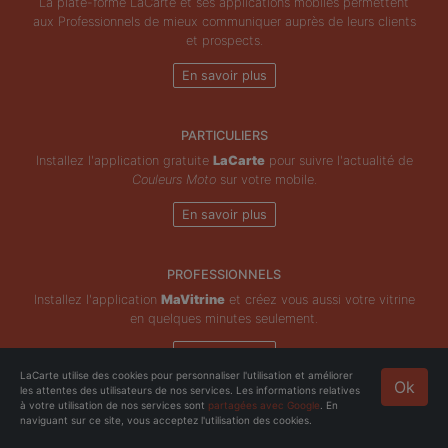
La plate-forme LaCarte et ses applications mobiles permettent
aux Professionnels de mieux communiquer auprès de leurs clients
et prospects.
En savoir plus
PARTICULIERS
Installez l'application gratuite
LaCarte
pour suivre l'actualité de
Couleurs Moto
sur votre mobile.
En savoir plus
PROFESSIONNELS
Installez l'application
MaVitrine
et créez vous aussi votre vitrine
en quelques minutes seulement.
En savoir plus
LaCarte utilise des cookies pour personnaliser l'utilisation et améliorer
Ok
les attentes des utilisateurs de nos services. Les informations relatives
Copyright © ZeMAP 2026 - Tous droits réservés.
à votre utilisation de nos services sont
partagées avec Google
. En
naviguant sur ce site, vous acceptez l'utilisation des cookies.