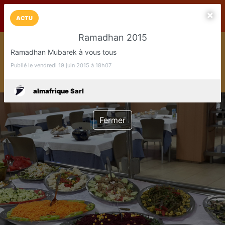
LaCarte sur
LaCarte
Play Store
ACTU
Ramadhan 2015
Installez l'App LaCarte
Ramadhan Mubarek à vous tous
Téléchargez gratuitement l'app LaCarte pour suivre vos
commerces favoris et ne rien rater !
Publié le vendredi 19 juin 2015 à 18h07
Télécharger
Plus tard
almafrique Sarl
Fermer