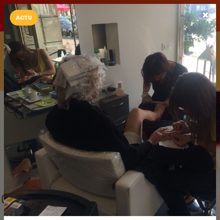
LaCarte sur
LaCarte
Play Store
ACTU
Installez l'App LaCarte
Téléchargez gratuitement l'app LaCarte pour suivre vos
commerces favoris et ne rien rater !
Télécharger
Plus tard