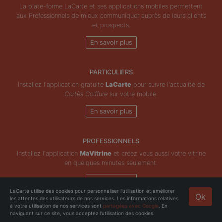
La plate-forme LaCarte et ses applications mobiles permettent
aux Professionnels de mieux communiquer auprès de leurs clients
et prospects.
En savoir plus
PARTICULIERS
Installez l'application gratuite
LaCarte
pour suivre l'actualité de
Cortès Coiffure
sur votre mobile.
En savoir plus
PROFESSIONNELS
Installez l'application
MaVitrine
et créez vous aussi votre vitrine
en quelques minutes seulement.
En savoir plus
LaCarte utilise des cookies pour personnaliser l'utilisation et améliorer
Ok
les attentes des utilisateurs de nos services. Les informations relatives
Copyright © ZeMAP 2026 - Tous droits réservés.
à votre utilisation de nos services sont
partagées avec Google
. En
naviguant sur ce site, vous acceptez l'utilisation des cookies.