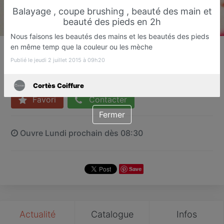
Balayage , coupe brushing , beauté des main et
beauté des pieds en 2h
Nous faisons les beautés des mains et les beautés des pieds
Cortès Coiffure
en même temp que la couleur ou les mèche
Coiffeur
Publié le jeudi 2 juillet 2015 à 09h20
Antibes
Cortès Coiffure
Favori
Contacter
Fermer
Ouvre Lundi prochain dès 08:30
Save
Actualité
Catalogue
Infos