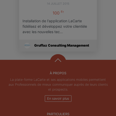
14 JUILLET 2015
Fr
100
Installation de l'application LaCarte
fidélisez et développez votre clientèle
avec les nouvelles tec…
Gruffaz Consulting Management
À PROPOS
La plate-forme LaCarte et ses applications mobiles permettent
aux Professionnels de mieux communiquer auprès de leurs clients
et prospects.
En savoir plus
PARTICULIERS