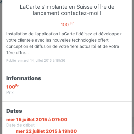
LaCarte s'implante en Suisse offre de
lancement contactez-moi !
Fr
100
Gruffaz Consulting
Management
Installation de l'application LaCarte fidélisez et développez
votre clientèle avec les nouvelles technologies offert
Conseiller nouvelles technologies
conception et diffusion de votre 1ère actualité et de votre
Genève
1ère offre...
Publié le mardi 14 juillet 2015 à 18h36
Favori
Contacter
Informations
Ouvre demain dès 07:00
Fr
100
Prix
Save
Dates
mer 15 juillet 2015 à 07h00
Date de début
mer 22 juillet 2015 à 19h00