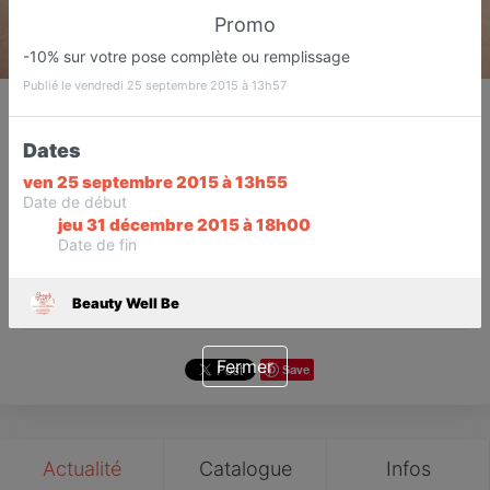
Promo
-10% sur votre pose complète ou remplissage
Publié le vendredi 25 septembre 2015 à 13h57
Beauty Well Be
Prothésiste Ongulaire
Dates
Antibes
ven 25 septembre 2015 à 13h55
Date de début
Favori
Contacter
jeu 31 décembre 2015 à 18h00
Date de fin
Sur Rendez-vous dès 10:00
Beauty Well Be
Fermer
Save
Actualité
Catalogue
Infos