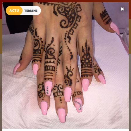
LaCarte sur
LaCarte
Play Store
ACTU
TERMINÉ
Installez l'App LaCarte
Téléchargez gratuitement l'app LaCarte pour suivre vos
commerces favoris et ne rien rater !
Télécharger
Plus tard