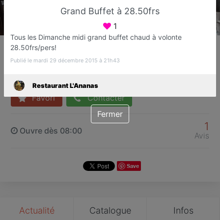
Grand Buffet à 28.50frs
1
Tous les Dimanche midi grand buffet chaud à volonte
Restaurant L'Ananas
28.50frs/pers!
Restaurant asiatique
Publié le mardi 29 décembre 2015 à 21h43
Renens (VD)
Restaurant L'Ananas
Favori
Contacter
Fermer
1
Ouvre dès 08:00
Avis
Save
Actualité
Catalogue
Infos