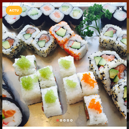
LaCarte sur
LaCarte
Play Store
ACTU
Installez l'App LaCarte
Téléchargez gratuitement l'app LaCarte pour suivre vos
commerces favoris et ne rien rater !
Télécharger
Plus tard