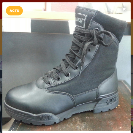
LaCarte sur
LaCarte
Play Store
ACTU
Installez l'App LaCarte
Téléchargez gratuitement l'app LaCarte pour suivre vos
commerces favoris et ne rien rater !
Télécharger
Plus tard