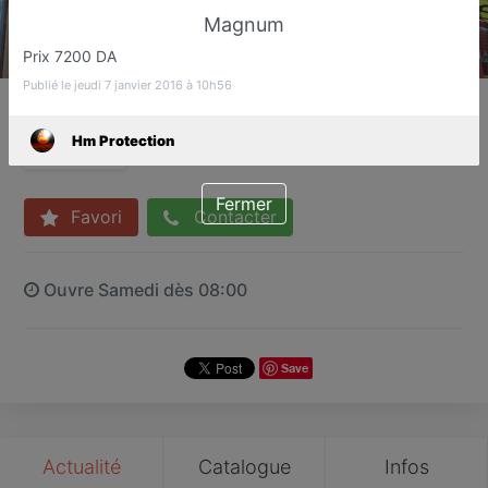
Magnum
Prix 7200 DA
Publié le jeudi 7 janvier 2016 à 10h56
Hm Protection
Vente et recharge d'extincteurs
Hm Protection
Cheraga
Fermer
Favori
Contacter
Ouvre Samedi dès 08:00
Save
Actualité
Catalogue
Infos