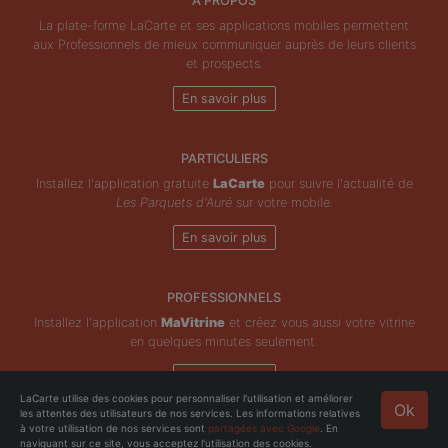
À PROPOS
La plate-forme LaCarte et ses applications mobiles permettent
aux Professionnels de mieux communiquer auprès de leurs clients
et prospects.
En savoir plus
PARTICULIERS
Installez l'application gratuite
LaCarte
pour suivre l'actualité de
Les Parquets d'Auré
sur votre mobile.
En savoir plus
PROFESSIONNELS
Installez l'application
MaVitrine
et créez vous aussi votre vitrine
en quelques minutes seulement.
En savoir plus
LaCarte utilise des cookies pour personnaliser l'utilisation et améliorer
Ok
les attentes des utilisateurs de nos services. Les informations relatives
Copyright © ZeMAP 2026 - Tous droits réservés.
à votre utilisation de nos services sont
partagées avec Google
. En
naviguant sur ce site, vous acceptez l'utilisation des cookies.