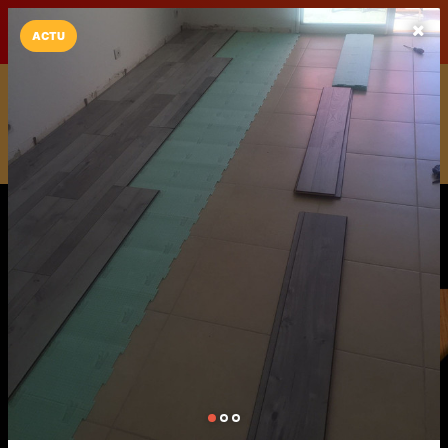
LaCarte sur
LaCarte
Play Store
ACTU
Installez l'App LaCarte
Téléchargez gratuitement l'app LaCarte pour suivre vos
commerces favoris et ne rien rater !
Télécharger
Plus tard