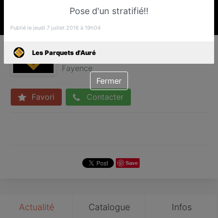
Pose d'un stratifié!!
Publié le jeudi 7 juillet 2016 à 19h04
Les Parquets d'Auré
Les Parquets d'Auré
Parqueteur
Fayence
Fermer
Favori
Contacter
Save
Actualité
Catalogue
Infos