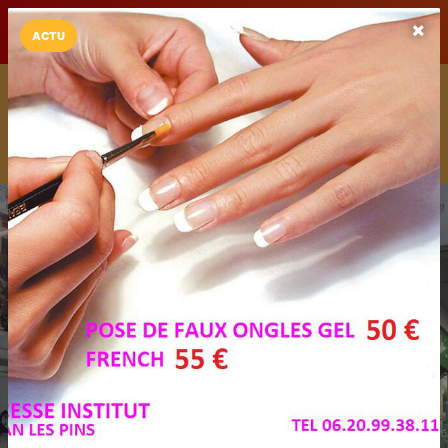
LaCarte sur
LaCarte
Play Store
ACTU
Installez l'App LaCarte
Téléchargez gratuitement l'app LaCarte pour suivre vos
commerces favoris et ne rien rater !
Télécharger
Plus tard