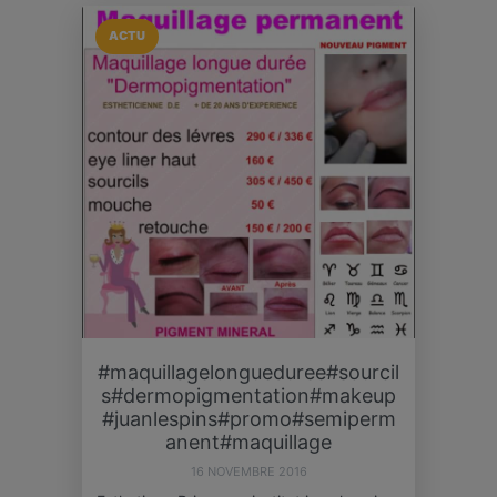
ACTU
#maquillagelongueduree#sourcil
s#dermopigmentation#makeup
#juanlespins#promo#semiperm
anent#maquillage
16 NOVEMBRE 2016