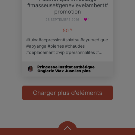
#masseuse#genevievelambert#
promotion
28 SEPTEMBRE 2016
1
€
50
#tuina#acpression#shiatsu #ayurvedique
#abyanga #pierres #chaudes
#deplacement #vip #personnalites #…
Princesse institut esthétique
Onglerie Wax Juan les pins
Charger plus d'éléments