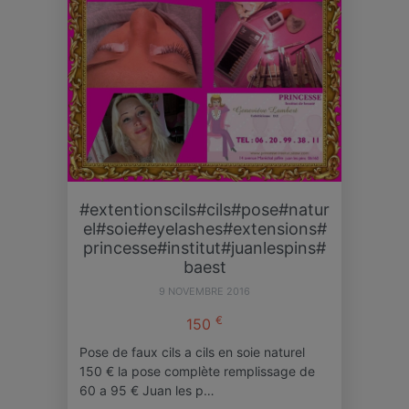
#extentionscils#cils#pose#natur
el#soie#eyelashes#extensions#
princesse#institut#juanlespins#
baest
9 NOVEMBRE 2016
€
150
Pose de faux cils a cils en soie naturel
150 € la pose complète remplissage de
60 a 95 € Juan les p…