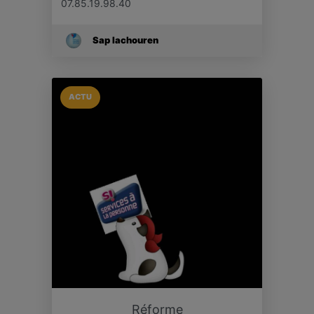
07.85.19.98.40
Sap Iachouren
ACTU
Réforme