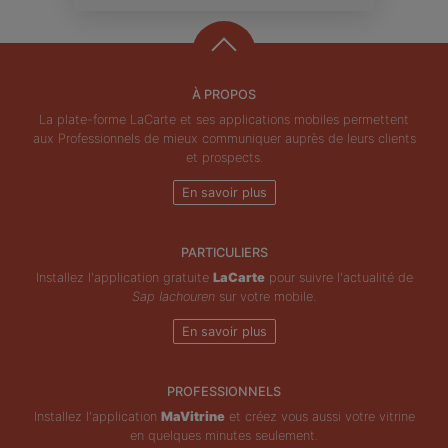
À PROPOS
La plate-forme LaCarte et ses applications mobiles permettent
aux Professionnels de mieux communiquer auprès de leurs clients
et prospects.
En savoir plus
PARTICULIERS
Installez l'application gratuite
LaCarte
pour suivre l'actualité de
Sap Iachouren
sur votre mobile.
En savoir plus
PROFESSIONNELS
Installez l'application
MaVitrine
et créez vous aussi votre vitrine
en quelques minutes seulement.