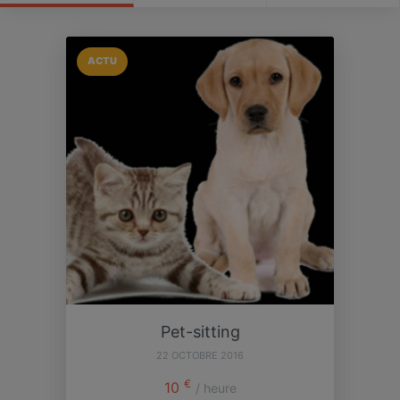
ACTU
Pet-sitting
22 OCTOBRE 2016
€
10
/ heure