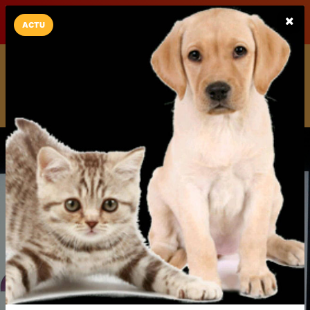
LaCarte sur
LaCarte
Play Store
ACTU
Installez l'App LaCarte
Téléchargez gratuitement l'app LaCarte pour suivre vos
commerces favoris et ne rien rater !
Télécharger
Plus tard