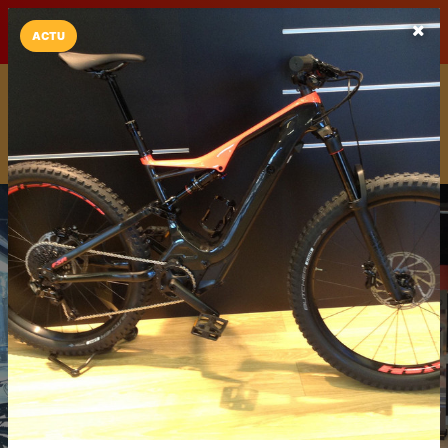
LaCarte sur
LaCarte
Play Store
ACTU
Installez l'App LaCarte
Téléchargez gratuitement l'app LaCarte pour suivre vos
commerces favoris et ne rien rater !
Télécharger
Plus tard