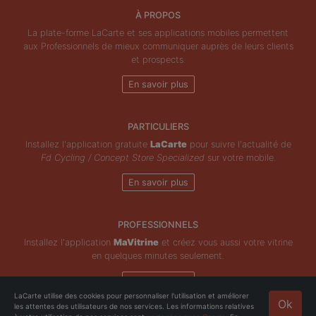
À PROPOS
La plate-forme LaCarte et ses applications mobiles permettent
aux Professionnels de mieux communiquer auprès de leurs clients
et prospects.
En savoir plus
PARTICULIERS
Installez l'application gratuite
LaCarte
pour suivre l'actualité de
Fd Cycling / Concept Store Specialized
sur votre mobile.
En savoir plus
PROFESSIONNELS
Installez l'application
MaVitrine
et créez vous aussi votre vitrine
en quelques minutes seulement.
En savoir plus
LaCarte utilise des cookies pour personnaliser l'utilisation et améliorer
Ok
les attentes des utilisateurs de nos services. Les informations relatives
Copyright © ZeMAP 2026 - Tous droits réservés.