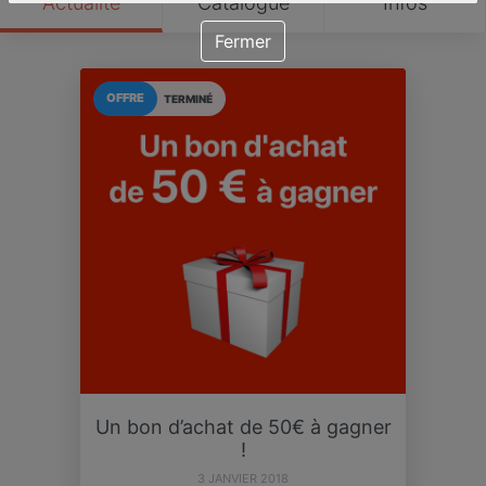
Actualité
Catalogue
Infos
Fermer
OFFRE
TERMINÉ
Un bon d’achat de 50€ à gagner
!
3 JANVIER 2018