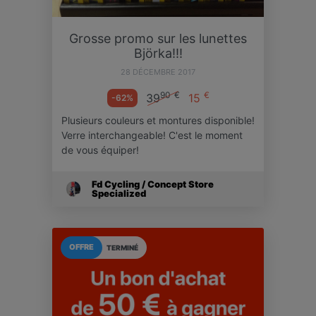
Grosse promo sur les lunettes
Björka!!!
28 DÉCEMBRE 2017
90
€
€
39
15
-62%
Plusieurs couleurs et montures disponible!
Verre interchangeable! C'est le moment
de vous équiper!
Fd Cycling / Concept Store
Specialized
OFFRE
TERMINÉ