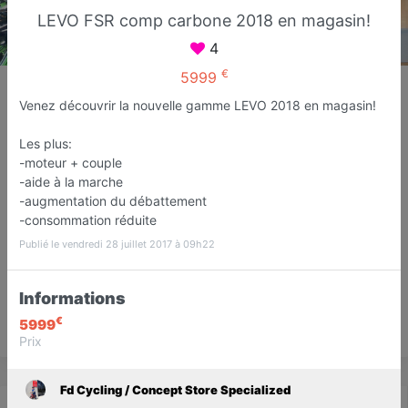
LEVO FSR comp carbone 2018 en magasin!
4
€
5999
Fd Cycling / Concept Store
Specialized
Venez découvrir la nouvelle gamme LEVO 2018 en magasin!
Magasin de cycles
Les plus:
Fréjus
-moteur + couple
-aide à la marche
Favori
Contacter
-augmentation du débattement
-consommation réduite
Publié le vendredi 28 juillet 2017 à 09h22
1
Ouvre Mardi dès 09:00
Avis
Informations
€
5999
Save
Prix
Fd Cycling / Concept Store Specialized