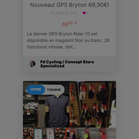
Nouveau! GPS Bryton 69,90€!
20 JUILLET 2017
1
90
€
69
Le dernier GPS Bryton Rider 10 est
disponible en magasin! Noir ou blanc, 28
fonctions( vitesse, dist…
Fd Cycling / Concept Store
Specialized
OFFRE
TERMINÉ