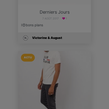
Derniers Jours
7 AOÛT 2017
1
I😍bons plans
Victorine & August
ACTU