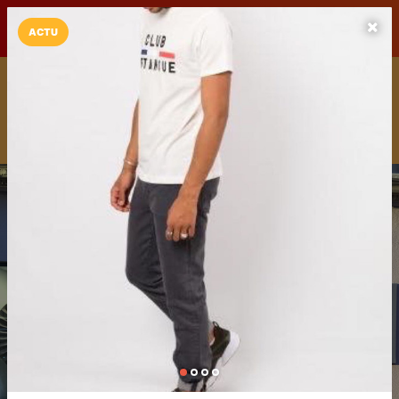
LaCarte sur
LaCarte
Play Store
ACTU
Installez l'App LaCarte
Téléchargez gratuitement l'app LaCarte pour suivre vos
commerces favoris et ne rien rater !
Télécharger
Plus tard