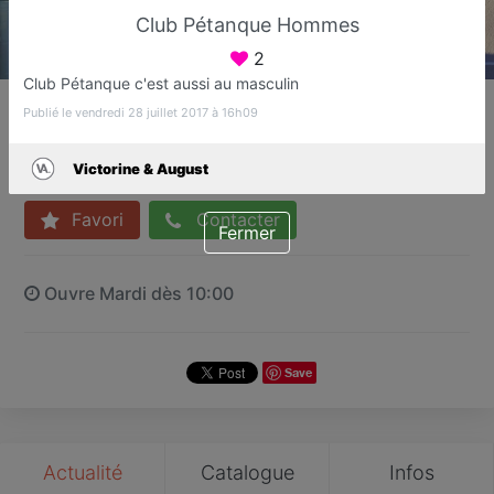
Club Pétanque Hommes
2
Club Pétanque c'est aussi au masculin
Victorine & August
Publié le vendredi 28 juillet 2017 à 16h09
Prêt-à-porter Prémium
Fréjus
Victorine & August
Favori
Contacter
Fermer
Ouvre Mardi dès 10:00
Save
Actualité
Catalogue
Infos