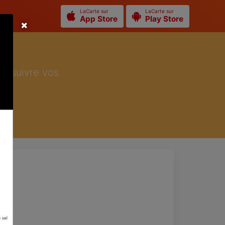
LaCarte sur
LaCarte sur
App Store
Play Store
ur suivre vos