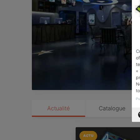
C
of
t
«
pr
No
to
Pu
Actualité
Catalogue
ACTU