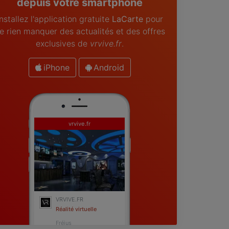
depuis votre smartphone
Installez l'application gratuite
LaCarte
pour
e rien manquer des actualités et des offres
exclusives de
vrvive.fr
.
iPhone
Android
vrvive.fr
VRVIVE.FR
Réalité virtuelle
Fréjus