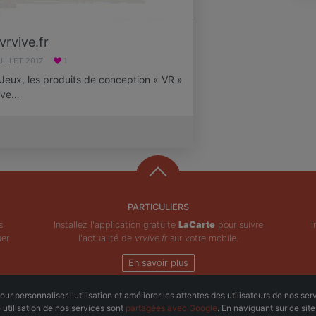
vrvive.fr
UILLET 2017
1
Jeux, les produits de conception « VR »
dive…
PARTICULIERS
s
Installez l'application gratuite
LaCarte
pour suivre
I
uer
l'actualité de
vrvive.fr
sur votre mobile.
En savoir plus
ur personnaliser l'utilisation et améliorer les attentes des utilisateurs de nos ser
Copyright © ZeMAP 2026 - Tous droits réservés.
e utilisation de nos services sont
partagées avec Google
. En naviguant sur ce sit