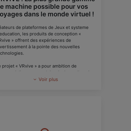
e machine possible pour vos
oyages dans le monde virtuel !
éateurs de plateformes de Jeux et systeme
'education, les produits de conception «
Rvive » offrent des expériences de
ivertissement à la pointe des nouvelles
echnologies.
e projet « VRvive » a pour ambition de
ommercialiser ces produits ainsi que d’ouvrir
n salon d'experience VR.
Voir plus
tre but : offrir aux utilisateurs des sensations
niques. Une immersion totale dans les univers
 réalité virtuelle