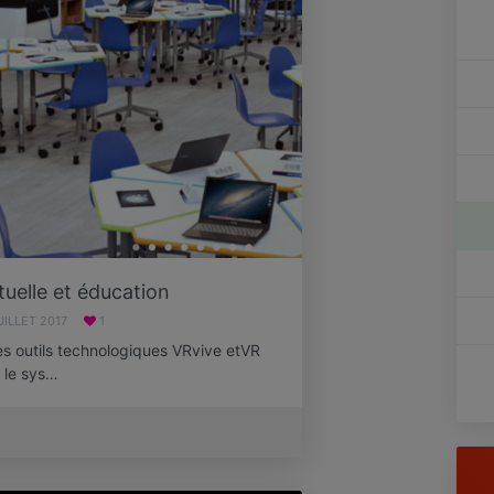
rtuelle et éducation
UILLET 2017
1
s outils technologiques VRvive etVR
r le sys…