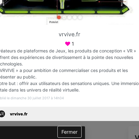
Favori
Contacter
vrvive.fr
Sur rendez-vous jusqu'à minuit
1
réateurs de plateformes de Jeux, les produits de conception « VR »
frent des expériences de divertissement à la pointe des nouvelles
echnologies.
 VRVIVE » a pour ambition de commercialiser ces produits et les
ésenter au public.
tre but : offrir aux utilisateurs des sensations uniques. Une immersi
tale dans les univers de réalité virtuelle.
blié le dimanche 30 juillet 2017 à 14h04
Infos
vrvive.fr
Fermer
V