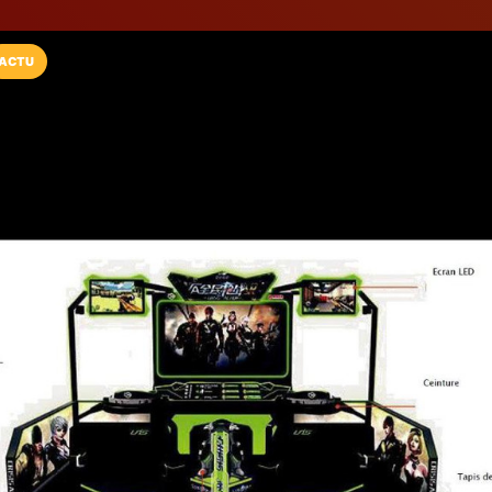
ACTU
Installez l'App LaCarte
Téléchargez gratuitement l'app LaCarte po
commerces favoris et ne rien rater !
Télécharger
Plus tard
vrvive.fr
Réalité virtuelle
Fréjus