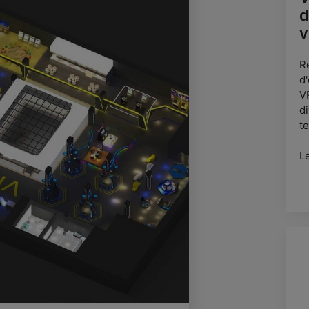
d
v
R
d
V
d
t
L
c
u
No
u
de