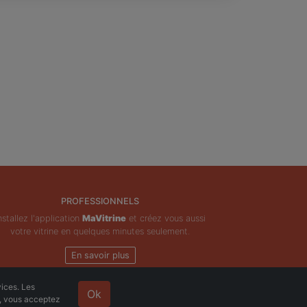
PROFESSIONNELS
nstallez l'application
MaVitrine
et créez vous aussi
votre vitrine en quelques minutes seulement.
En savoir plus
vices. Les
Ok
e, vous acceptez