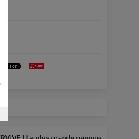
Save
on
RVIVE ! La plus grande gamme