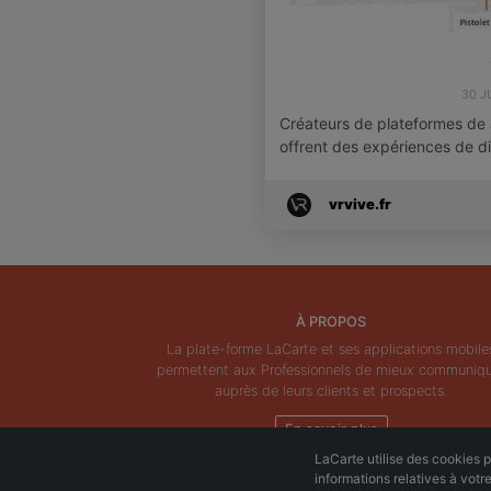
30 J
Créateurs de plateformes de 
offrent des expériences de 
vrvive.fr
À PROPOS
La plate-forme LaCarte et ses applications mobile
permettent aux Professionnels de mieux communiq
auprès de leurs clients et prospects.
En savoir plus
LaCarte utilise des cookies po
informations relatives à votr