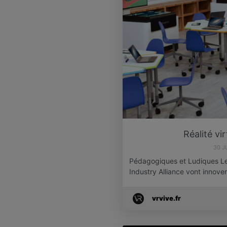
Réalité vi
30 J
Pédagogiques et Ludiques Le
Industry Alliance vont innove
vrvive.fr