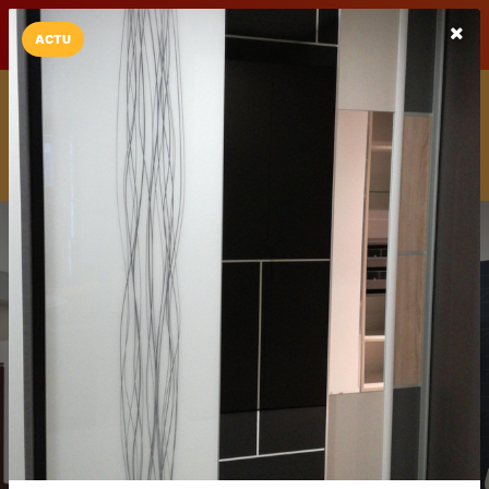
LaCarte sur
LaCarte
Play Store
ACTU
Installez l'App LaCarte
Téléchargez gratuitement l'app LaCarte pour suivre vos
commerces favoris et ne rien rater !
Télécharger
Plus tard