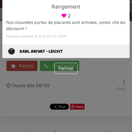
Rangement
2
Nos nouvelles portes de placards sont arrivées, venez vite les
SARL ARIVAT - LEICHT
découvrir !
Vente de cuisines, salles de bains et
Publié le vendredi 18 août 2017 à 17h46
dressing
Fréjus
SARL ARIVAT - LEICHT
Favori
Contacter
Fermer
1
Ouvre dès 09:00
Avis
Save