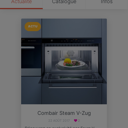
Actualité
Catalogue
Infos
ACTU
Combair Steam V-Zug
22 AOÛT 2017
2