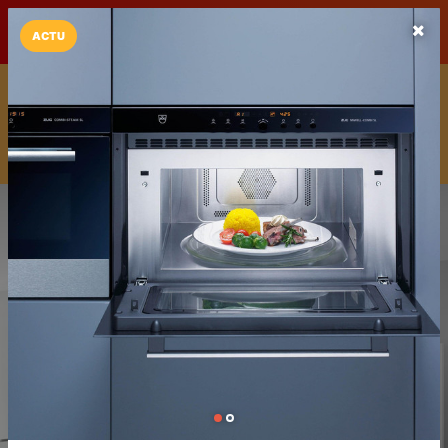
LaCarte sur
LaCarte
Play Store
ACTU
Installez l'App LaCarte
Téléchargez gratuitement l'app LaCarte pour suivre vos
commerces favoris et ne rien rater !
Télécharger
Plus tard