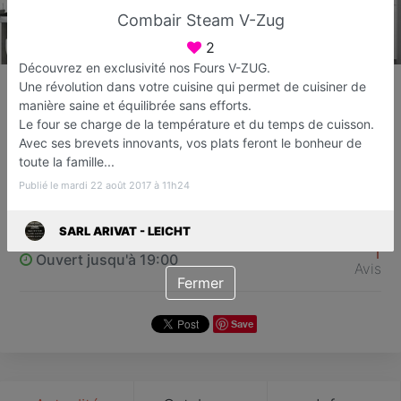
Combair Steam V-Zug
2
Découvrez en exclusivité nos Fours V-ZUG.
SARL ARIVAT - LEICHT
Une révolution dans votre cuisine qui permet de cuisiner de
Vente de cuisines, salles de bains et
manière saine et équilibrée sans efforts.
Le four se charge de la température et du temps de cuisson.
dressing
Avec ses brevets innovants, vos plats feront le bonheur de
Fréjus
toute la famille...
Publié le mardi 22 août 2017 à 11h24
Favori
Contacter
SARL ARIVAT - LEICHT
1
Ouvert jusqu'à 19:00
Avis
Fermer
Save