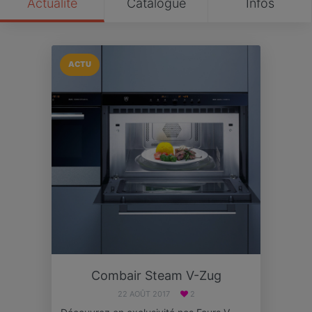
Actualité
Catalogue
Infos
ACTU
Combair Steam V-Zug
22 AOÛT 2017
2