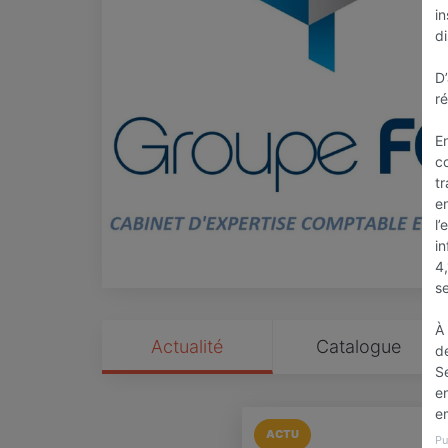
in
di
D’
r
E
co
t
en
l’
in
4,
se
À 
Actualité
Catalogue
de
Se
en
e
ACTU
Pu