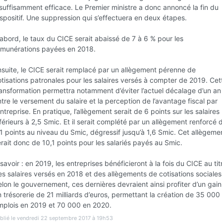
suffisamment efficace. Le Premier ministre a donc annoncé la fin du
Favori
Contacter
spositif. Une suppression qui s’effectuera en deux étapes.
abord, le taux du CICE serait abaissé de 7 à 6 % pour les
émunérations payées en 2018.
Ouvert jusqu'à 17:00
nsuite, le CICE serait remplacé par un allègement pérenne de
tisations patronales pour les salaires versés à compter de 2019. Cet
ransformation permettra notamment d’éviter l’actuel décalage d’un an
tre le versement du salaire et la perception de l’avantage fiscal par
entreprise. En pratique, l’allègement serait de 6 points sur les salaires
férieurs à 2,5 Smic. Et il serait complété par un allègement renforcé 
1 points au niveau du Smic, dégressif jusqu’à 1,6 Smic. Cet allègeme
rait donc de 10,1 points pour les salariés payés au Smic.
savoir : en 2019, les entreprises bénéficieront à la fois du CICE au tit
Infos
s salaires versés en 2018 et des allègements de cotisations sociales
lon le gouvernement, ces dernières devraient ainsi profiter d’un gain
 trésorerie de 21 milliards d’euros, permettant la création de 35 000
mplois en 2019 et 70 000 en 2020.
N
blié le vendredi 22 septembre 2017 à 19h53