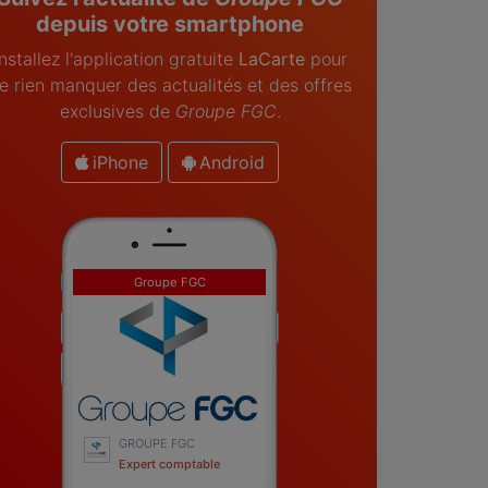
depuis votre smartphone
Installez l'application gratuite
LaCarte
pour
e rien manquer des actualités et des offres
exclusives de
Groupe FGC
.
iPhone
Android
Groupe FGC
GROUPE FGC
Expert comptable