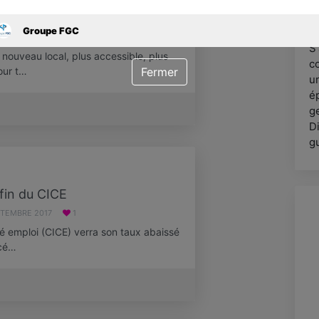
a
e FGC déménage !!
Groupe FGC
0 JANVIER 2021
S
ouveau local, plus accessible, plus
c
pour t…
Fermer
u
é
g
Di
g
fin du CICE
PTEMBRE 2017
1
té emploi (CICE) verra son taux abaissé
acé…