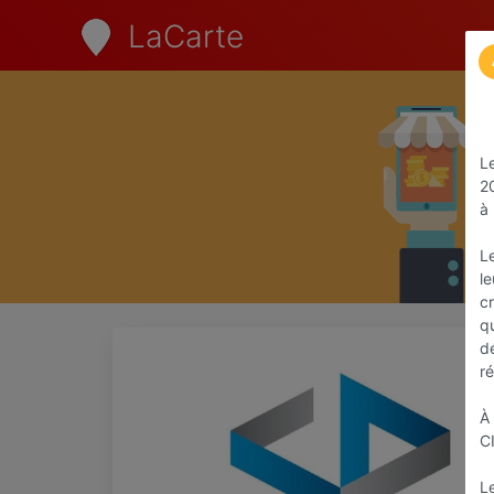
LaCarte
Le
2
à 
Le
le
cr
qu
dé
r
À
CI
Le