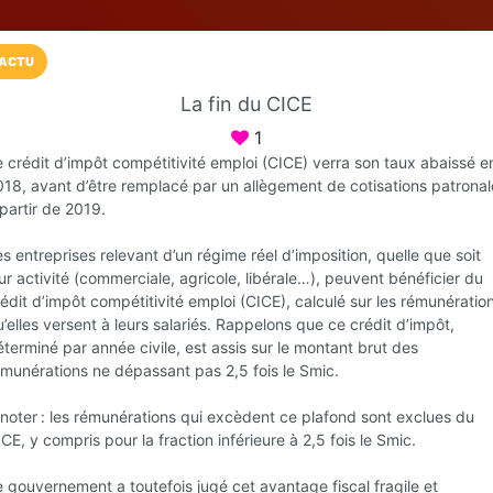
ACTU
La fin du CICE
Installez l'App LaCarte
1
Téléchargez gratuitement l'app LaCarte po
 crédit d’impôt compétitivité emploi (CICE) verra son taux abaissé e
018, avant d’être remplacé par un allègement de cotisations patronal
commerces favoris et ne rien rater !
partir de 2019.
Télécharger
Plus tard
s entreprises relevant d’un régime réel d’imposition, quelle que soit
ur activité (commerciale, agricole, libérale…), peuvent bénéficier du
édit d’impôt compétitivité emploi (CICE), calculé sur les rémunératio
’elles versent à leurs salariés. Rappelons que ce crédit d’impôt,
terminé par année civile, est assis sur le montant brut des
Groupe FGC
émunérations ne dépassant pas 2,5 fois le Smic.
Expert comptable
 noter : les rémunérations qui excèdent ce plafond sont exclues du
Fréjus
CE, y compris pour la fraction inférieure à 2,5 fois le Smic.
 gouvernement a toutefois jugé cet avantage fiscal fragile et