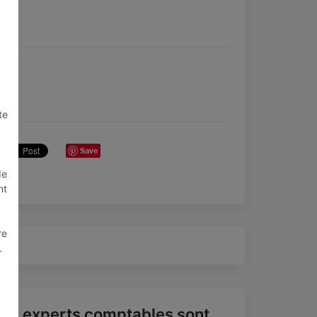
te
Save
de
nt
re
.
os experts comptables sont