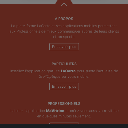
À PROPOS
La plate-forme LaCarte et ses applications mobiles permettent
aux Professionnels de mieux communiquer auprès de leurs clients
et prospects.
En savoir plus
PARTICULIERS
Installez l'application gratuite
LaCarte
pour suivre l'actualité de
Stef'Optique
sur votre mobile.
En savoir plus
PROFESSIONNELS
Installez l'application
MaVitrine
et créez vous aussi votre vitrine
en quelques minutes seulement.
En savoir plus