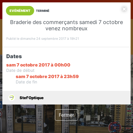
LaCarte sur
LaCarte
Play Store
EVÉNÉMENT
TERMINÉ
Braderie des commerçants samedi 7 octobre
Installez l'App LaCarte
venez nombreux
Téléchargez gratuitement l'app LaCarte pour suivre vos
commerces favoris et ne rien rater !
Publié le dimanche 24 septembre 2017 à 19h21
Télécharger
Plus tard
Dates
sam 7 octobre 2017 à 00h00
Date de début
sam 7 octobre 2017 à 23h59
Date de fin
Stef'Optique
Fermer