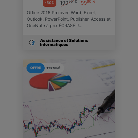
90
€
90
€
199
99
-50%
Office 2016 Pro avec Word, Excel,
Outlook, PowerPoint, Publisher, Access et
OneNote à prix ÉCRASÉ !!…
Assistance et Solutions
Informatiques
OFFRE
TERMINÉ