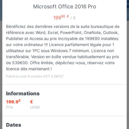
Microsoft Office 2016 Pro
90
€
199
/ €
Assistance et Solutions
Bénéficiez des dernières versions de la suite bureautique de
Informatiques
référence avec Word, Excel, PowerPoint, OneNote, Outlook,
Publisher et Access au prix incroyable de 199€90 installées
Dépannage informatique
sur votre ordinateur !!! Licence parfaitement légale pour 1
Fréjus
utilisateur sur 1PC sous Windows 7 minimum. Licence non
transférable. Version en boîte vendue habituellement au prix
de 539€00. Offre limitée, dépêchez-vous, réservez votre
Favori
Contacter
licence dès maintenant !
Publié le lundi 9 octobre 2017 à 08h57
Sur rendez-vous jusqu'à minuit
Informations
€
199.9
€
Save
Prix
Unité
Dates