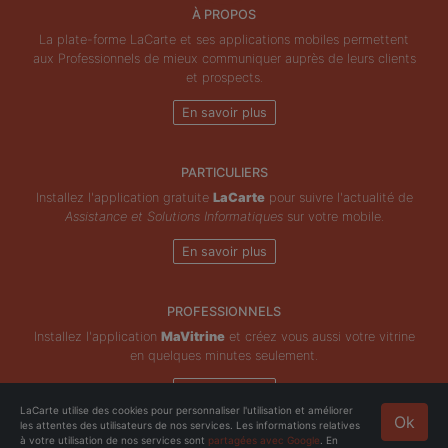
À PROPOS
La plate-forme LaCarte et ses applications mobiles permettent
aux Professionnels de mieux communiquer auprès de leurs clients
et prospects.
En savoir plus
PARTICULIERS
Installez l'application gratuite
LaCarte
pour suivre l'actualité de
Assistance et Solutions Informatiques
sur votre mobile.
En savoir plus
PROFESSIONNELS
Installez l'application
MaVitrine
et créez vous aussi votre vitrine
en quelques minutes seulement.
En savoir plus
LaCarte utilise des cookies pour personnaliser l'utilisation et améliorer
Ok
les attentes des utilisateurs de nos services. Les informations relatives
Copyright © ZeMAP 2026 - Tous droits réservés.
à votre utilisation de nos services sont
partagées avec Google
. En