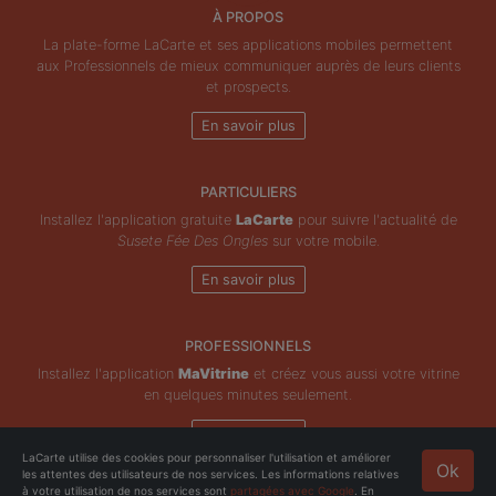
À PROPOS
La plate-forme LaCarte et ses applications mobiles permettent
aux Professionnels de mieux communiquer auprès de leurs clients
et prospects.
En savoir plus
PARTICULIERS
Installez l'application gratuite
LaCarte
pour suivre l'actualité de
Susete Fée Des Ongles
sur votre mobile.
En savoir plus
PROFESSIONNELS
Installez l'application
MaVitrine
et créez vous aussi votre vitrine
en quelques minutes seulement.
En savoir plus
LaCarte utilise des cookies pour personnaliser l'utilisation et améliorer
Ok
les attentes des utilisateurs de nos services. Les informations relatives
Copyright © ZeMAP 2026 - Tous droits réservés.
à votre utilisation de nos services sont
partagées avec Google
. En