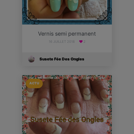
Vernis semi permanent
16 JUILLET 2018
2
Susete Fée Des Ongles
ACTU