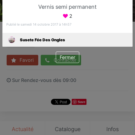
Vernis semi permanent
2
Publié le samedi 14 octobre 2017 à 14h57
Susete Fée Des Ongles
Bar à ongles
Susete Fée Des Ongles
Sucy-en-Brie
Fermer
Favori
Contacter
Sur Rendez-vous dès 09:00
Save
Actualité
Catalogue
Infos