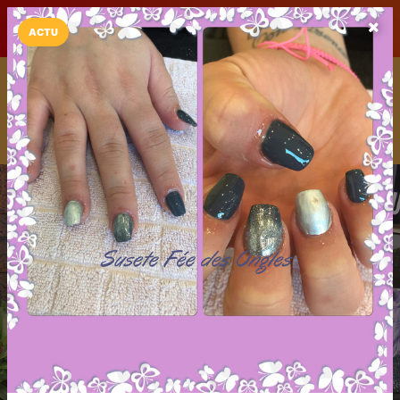
LaCarte sur
LaCarte
Play Store
ACTU
Installez l'App LaCarte
Téléchargez gratuitement l'app LaCarte pour suivre vos
commerces favoris et ne rien rater !
Télécharger
Plus tard