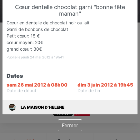
Cœur dentelle chocolat garni "bonne fête
maman"
Cœur en dentelle de chocolat noir ou lait
LA MAISON D'HELENE
Garni de bonbons de chocolat
Petit cœur: 15 €
Pâtisseries fines, Gâteaux anniversaire
cœur moyen: 20€
à thème, pièces montées
grand cœur: 30€
Le cannet
Publié le jeudi 24 mai 2012 à 19h41
Favori
Contacter
Dates
sam 26 mai 2012 à 08h00
dim 3 juin 2012 à 19h45
Ouvre dès 08:00
Date de début
Date de fin
LA MAISON D'HELENE
Save
Fermer