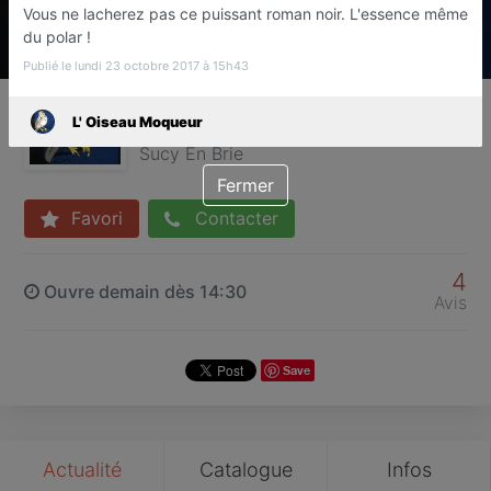
Vous ne lacherez pas ce puissant roman noir. L'essence même
du polar !
Publié le lundi 23 octobre 2017 à 15h43
L' Oiseau Moqueur
L' Oiseau Moqueur
Librairie
Sucy En Brie
Fermer
Favori
Contacter
4
Ouvre demain dès 14:30
Avis
Save
Actualité
Catalogue
Infos