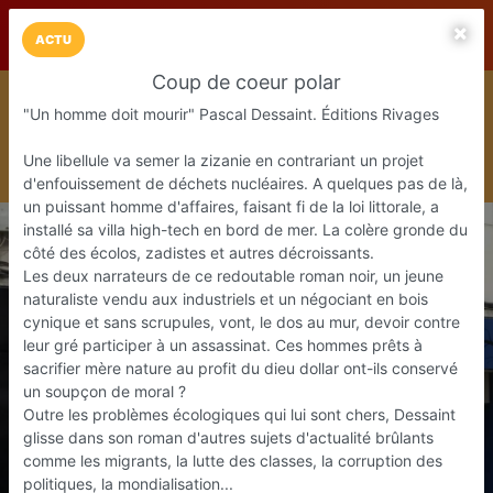
LaCarte sur
LaCarte
Play Store
ACTU
Coup de coeur polar
Installez l'App LaCarte
"Un homme doit mourir" Pascal Dessaint. Éditions Rivages
Téléchargez gratuitement l'app LaCarte pour suivre vos
commerces favoris et ne rien rater !
Une libellule va semer la zizanie en contrariant un projet
Télécharger
Plus tard
d'enfouissement de déchets nucléaires. A quelques pas de là,
un puissant homme d'affaires, faisant fi de la loi littorale, a
installé sa villa high-tech en bord de mer. La colère gronde du
côté des écolos, zadistes et autres décroissants.
Les deux narrateurs de ce redoutable roman noir, un jeune
naturaliste vendu aux industriels et un négociant en bois
cynique et sans scrupules, vont, le dos au mur, devoir contre
leur gré participer à un assassinat. Ces hommes prêts à
sacrifier mère nature au profit du dieu dollar ont-ils conservé
un soupçon de moral ?
Outre les problèmes écologiques qui lui sont chers, Dessaint
glisse dans son roman d'autres sujets d'actualité brûlants
comme les migrants, la lutte des classes, la corruption des
politiques, la mondialisation...