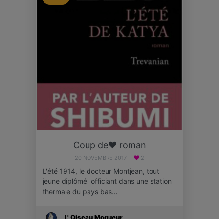
Coup de❤ roman
20 NOVEMBRE 2017
2
L'été 1914, le docteur Montjean, tout
jeune diplômé, officiant dans une station
thermale du pays bas…
L' Oiseau Moqueur