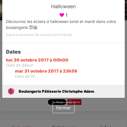
Halloween
1
Découvrez les éclairs d halloween lundi et mardi dans votre
Boulangerie Pâtisserie
boulangerie 😈😱
Christophe Adam
Publié le dimanche 29 octobre 2017 à 16h38
Boulanger
Fréjus
Dates
lun 30 octobre 2017 à 00h00
Favori
Contacter
Date de début
mar 31 octobre 2017 à 23h59
Date de fin
Ouvert jusqu'à 19:30
Boulangerie Pâtisserie Christophe Adam
Save
Fermer