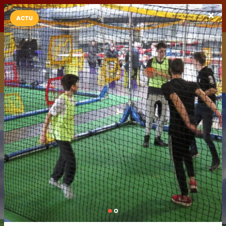
LaCarte sur
LaCarte
Play Store
ACTU
Installez l'App LaCarte
Téléchargez gratuitement l'app LaCarte pour suivre vos
commerces favoris et ne rien rater !
Télécharger
Plus tard