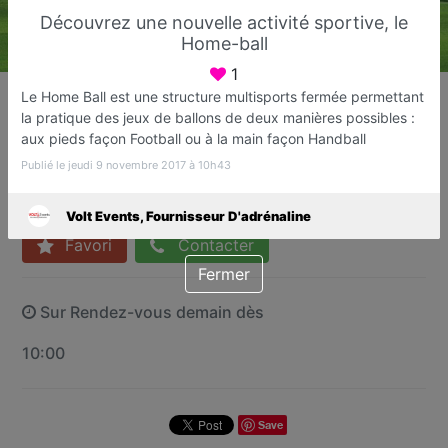
Découvrez une nouvelle activité sportive, le
Home-ball
1
Volt Events, Fournisseur
Le Home Ball est une structure multisports fermée permettant
D'adrénaline
la pratique des jeux de ballons de deux manières possibles :
Bubble foot, Archery tag, Laser Tag,
aux pieds façon Football ou à la main façon Handball
Paintball, Home-bal
Publié le jeudi 9 novembre 2017 à 10h43
Fréjus
Volt Events, Fournisseur D'adrénaline
Favori
Contacter
Fermer
Sur Rendez-vous demain dès
10:00
Save