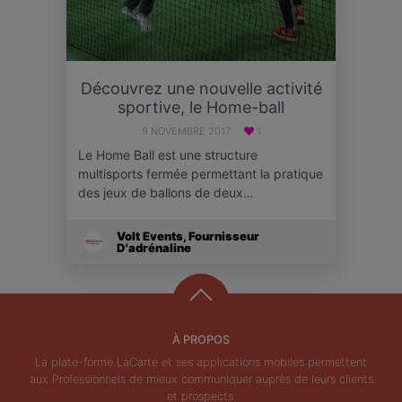
Découvrez une nouvelle activité
sportive, le Home-ball
9 NOVEMBRE 2017
1
Le Home Ball est une structure
multisports fermée permettant la pratique
des jeux de ballons de deux…
Volt Events, Fournisseur
D'adrénaline
À PROPOS
La plate-forme LaCarte et ses applications mobiles permettent
aux Professionnels de mieux communiquer auprès de leurs clients
et prospects.