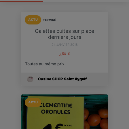
ACTU
TERMINÉ
Galettes cuites sur place
derniers jours
24 JANVIER 2018
50
€
4
Toutes au même prix.
Casino SHOP Saint Aygulf
ACTU