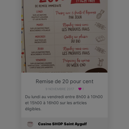
Remise de 20 pour cent
9 NOVEMBRE 2017
1
Du lundi au vendredi entre 8h00 à 10h00
et 15h00 à 16h00 sur les articles
éligibles.
Casino SHOP Saint Aygulf