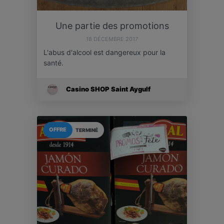
Une partie des promotions
18 DÉCEMBRE 2017
L'abus d'alcool est dangereux pour la
santé.
Casino SHOP Saint Aygulf
OFFRE
TERMINÉ