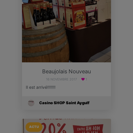
Beaujolais Nouveau
16 NOVEMBRE 2017
1
Il est arrivé!!!!!!!
Casino SHOP Saint Aygulf
ACTU