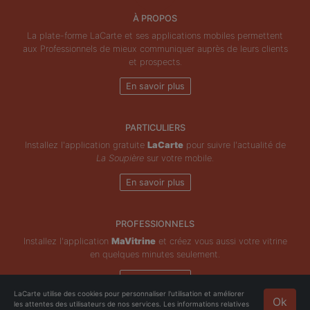
À PROPOS
La plate-forme LaCarte et ses applications mobiles permettent
aux Professionnels de mieux communiquer auprès de leurs clients
et prospects.
En savoir plus
PARTICULIERS
Installez l'application gratuite
LaCarte
pour suivre l'actualité de
La Soupière
sur votre mobile.
En savoir plus
PROFESSIONNELS
Installez l'application
MaVitrine
et créez vous aussi votre vitrine
en quelques minutes seulement.
En savoir plus
LaCarte utilise des cookies pour personnaliser l'utilisation et améliorer
Ok
les attentes des utilisateurs de nos services. Les informations relatives
Copyright © ZeMAP 2026 - Tous droits réservés.