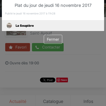
Plat du jour de jeudi 16 novembre 2017
Publié le jeudi 16 novembre 2017 à 11h28
La Soupière
La Soupière
Restaurant traditionnel
Saint-Aygulf
Fermer
Favori
Contacter
Ouvre dès 19:00
Save
Actualité
Catalogue
Infos