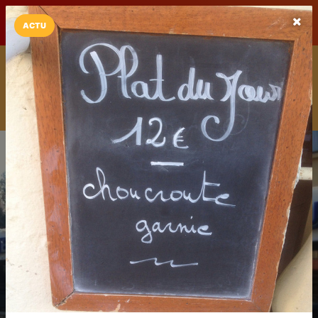
LaCarte sur
LaCarte
Play Store
ACTU
Installez l'App LaCarte
Téléchargez gratuitement l'app LaCarte pour suivre vos
commerces favoris et ne rien rater !
Télécharger
Plus tard