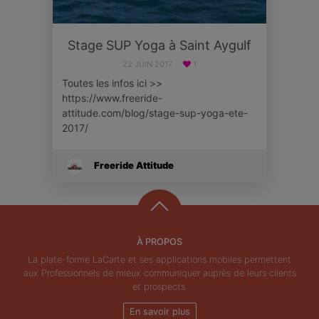
Stage SUP Yoga à Saint Aygulf
22 JUIN 2017
1
Toutes les infos ici >>
https://www.freeride-
attitude.com/blog/stage-sup-yoga-ete-
2017/
Freeride Attitude
À PROPOS
La plate-forme LaCarte et ses applications mobiles permettent
aux Professionnels de mieux communiquer auprès de leurs clients
et prospects.
En savoir plus