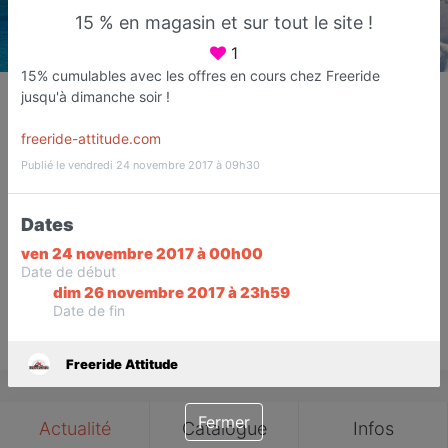
15 % en magasin et sur tout le site !
1
15% cumulables avec les offres en cours chez Freeride
Freeride Attitude
jusqu'à dimanche soir !
Magasin de sport
freeride-attitude.com
Fréjus
Publié le vendredi 24 novembre 2017 à 09h30
Favori
Contacter
Dates
ven 24 novembre 2017 à 00h00
Ouvre dès 10:00
Date de début
dim 26 novembre 2017 à 23h59
Date de fin
Save
Freeride Attitude
Fermer
Actualité
Catalogue
Infos