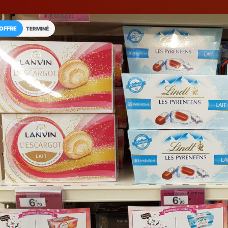
OFFRE
TERMINÉ
Installez l'App LaCarte
Téléchargez gratuitement l'app LaCarte po
commerces favoris et ne rien rater !
Télécharger
Plus tard
Casino SHOP Sa
Supérette
Saint-Aygulf