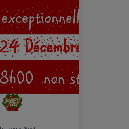
ture pour Noël