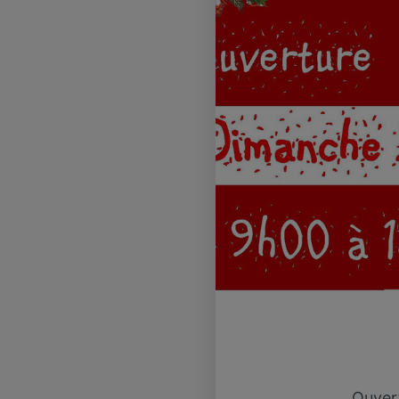
Ouver