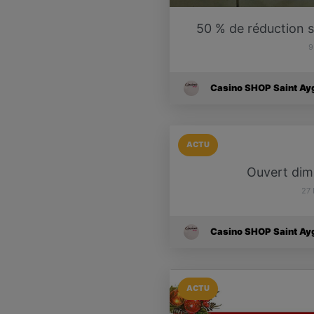
50 % de réduction s
9
Casino SHOP Saint Ayg
ACTU
Ouvert di
27
Casino SHOP Saint Ayg
ACTU