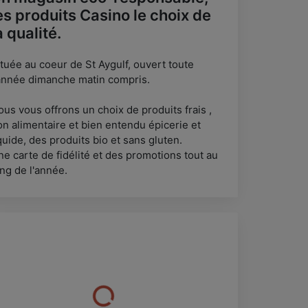
es produits Casino le choix de
a qualité.
ituée au coeur de St Aygulf, ouvert toute
'année dimanche matin compris.
us vous offrons un choix de produits frais ,
on alimentaire et bien entendu épicerie et
quide, des produits bio et sans gluten.
ne carte de fidélité et des promotions tout au
ng de l'année.