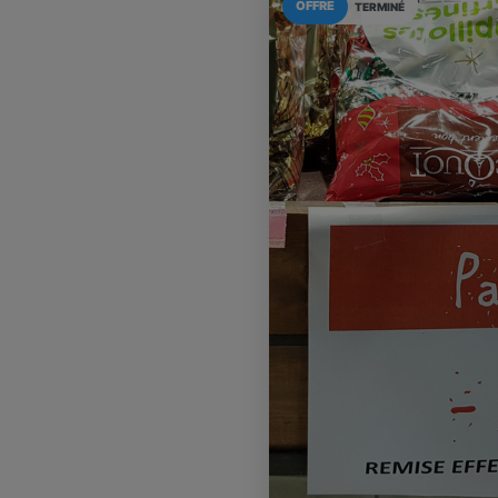
OFFRE
TERMINÉ