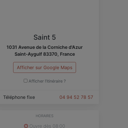
Saint 5
1031 Avenue de la Corniche d'Azur
Saint-Aygulf
83370
,
France
Afficher sur Google Maps
Afficher l'itinéraire ?
Téléphone fixe
04 94 52 78 57
HORAIRES
Ouvre dès 08:00