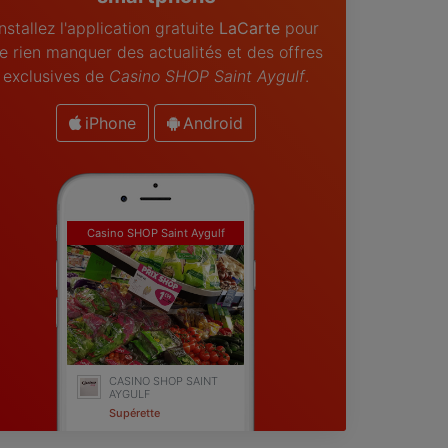
Installez l'application gratuite
LaCarte
pour
e rien manquer des actualités et des offres
exclusives de
Casino SHOP Saint Aygulf
.
iPhone
Android
Casino SHOP Saint Aygulf
CASINO SHOP SAINT
AYGULF
Supérette
Saint-Aygulf