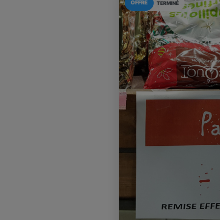
OFFRE
TERMINÉ