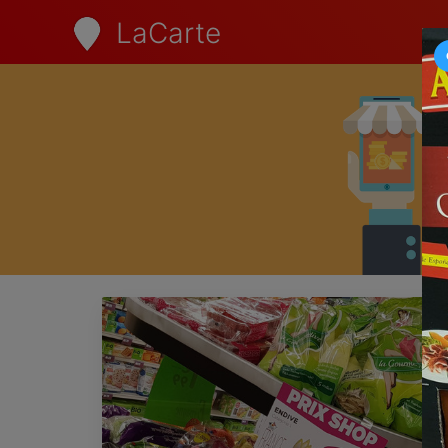
LaCarte