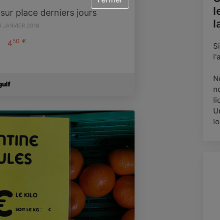
l
 sur place derniers jours
l
4 JANVIER 2018
50
€
4
S
l
No
ulf
n
li
U
lo