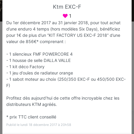
Ktm EXC-F
1
Du 1er décembre 2017 au 31 janvier 2018, pour tout achat
Nikita Bike
d’une enduro 4 temps (hors modèles Six Days), bénéficiez
Concessionnaire 2 roues
pour 1€ de plus d’un “KIT FACTORY US EXC-F 2018” d’une
valeur de 856€* comprenant :
Fréjus
- 1 silencieux FMF POWERCORE 4
Favori
Contacter
- 1 housse de selle DALLA VALLE
- 1 kit déco Factory
- 1 jeu d’ouïes de radiateur orange
Ouvert jusqu'à 12:30
- 1 sabot moteur au choix (250/350 EXC-F ou 450/500 EXC-
F)
Profitez dès aujourd’hui de cette offre incroyable chez les
Save
distributeurs KTM agréés.
* prix TTC client conseillé
Publié le lundi 18 décembre 2017 à 20h58
Actualité
Catalogue
Infos