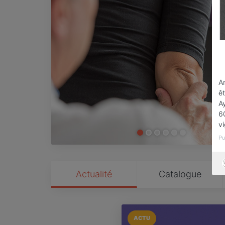
An
ê
A
60
vi
Pu
Actualité
Catalogue
ACTU