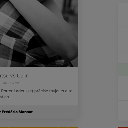
atsu vs Câlin
1 JANVIER 2018
Porter Ladousse) précise toujours aux
est co…
y Frédéric Monnot