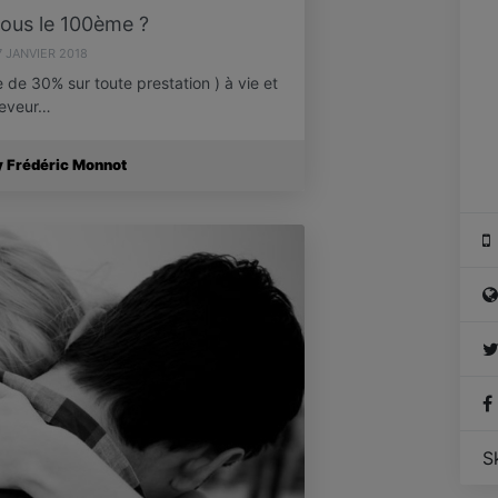
ous le 100ème ?
7 JANVIER 2018
e 30% sur toute prestation ) à vie et
ceveur…
y Frédéric Monnot
S