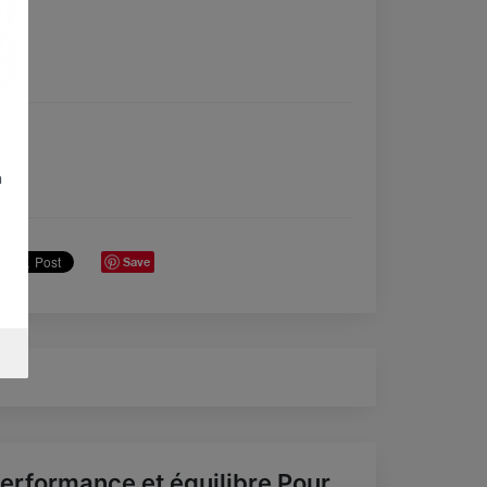
n
Save
erformance et équilibre Pour