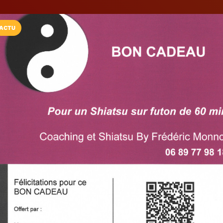
ACTU
Installez l'App LaCarte
Téléchargez gratuitement l'app LaCarte po
commerces favoris et ne rien rater !
Télécharger
Plus tard
Coaching et Sh
Monnot
Coaching et Shiatsu
Lingolsheim