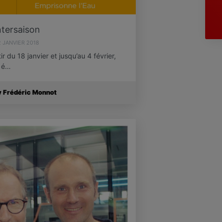
ntersaison
2 JANVIER 2018
 du 18 janvier et jusqu’au 4 février,
5 é…
y Frédéric Monnot