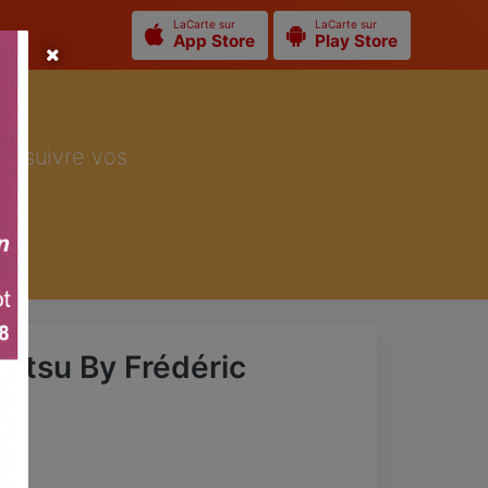
LaCarte sur
LaCarte sur
App Store
Play Store
ur suivre vos
iatsu By Frédéric