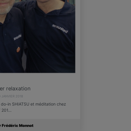
ier relaxation
0 JANVIER 2018
on, do-in SHIATSU et méditation chez
f 201…
y Frédéric Monnot