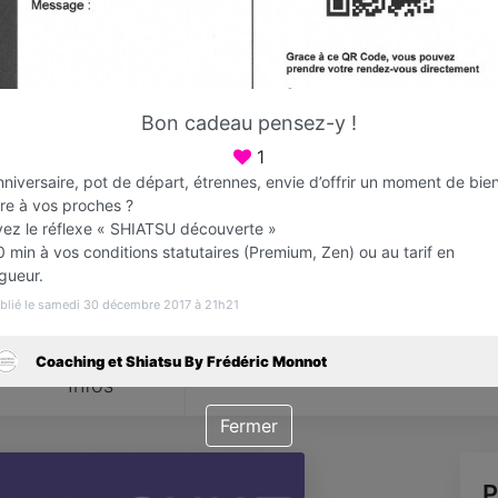
Favori
Contacter
Bon cadeau pensez-y !
1
Ouvre dès 18:00
niversaire, pot de départ, étrennes, envie d’offrir un moment de bie
tre à vos proches ?
yez le réflexe « SHIATSU découverte »
 min à vos conditions statutaires (Premium, Zen) ou au tarif en
gueur.
blié le samedi 30 décembre 2017 à 21h21
Coaching et Shiatsu By Frédéric Monnot
Infos
Fermer
P