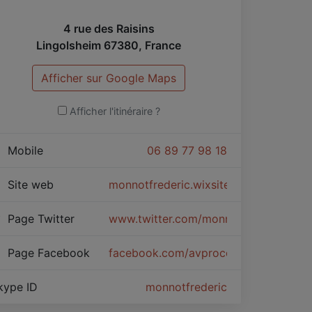
4 rue des Raisins
Lingolsheim
67380
,
France
Afficher sur Google Maps
Afficher l'itinéraire ?
Mobile
06 89 77 98 18
Site web
monnotfrederic.wixsite.com/coaching-
Page Twitter
www.twitter.com/monnotf
Page Facebook
facebook.com/avprocoaching/
kype ID
monnotfrederic