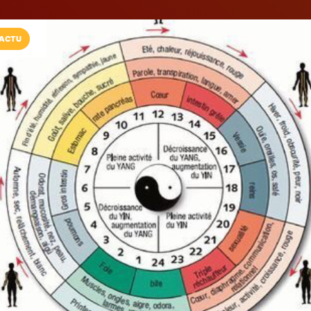
ACTU
Installez l'App LaCarte
Téléchargez gratuitement l'app LaCarte po
commerces favoris et ne rien rater !
Télécharger
Plus tard
Coaching et Sh
Monnot
Coaching et Shiatsu
Lingolsheim