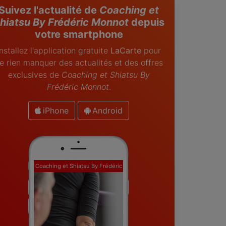
Suivez l'actualité de
Coaching et
hiatsu By Frédéric Monnot
depuis
votre smartphone
Installez l'application gratuite
LaCarte
pour
e rien manquer des actualités et des offres
exclusives de
Coaching et Shiatsu By
Frédéric Monnot
.
iPhone
Android
Coaching et Shiatsu By Frédéric
Monnot