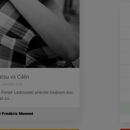
atsu vs Câlin
1 JANVIER 2018
Porter Ladousse) précise toujours aux
est co…
y Frédéric Monnot