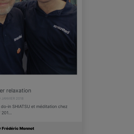
ier relaxation
0 JANVIER 2018
on, do-in SHIATSU et méditation chez
f 201…
y Frédéric Monnot