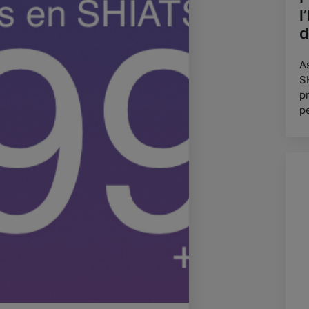
l
d
A
S
p
p