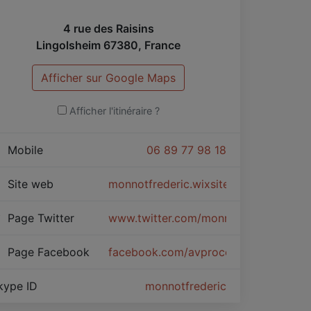
4 rue des Raisins
Lingolsheim
67380
,
France
Afficher sur Google Maps
Afficher l'itinéraire ?
Mobile
06 89 77 98 18
Site web
monnotfrederic.wixsite.com/coaching-
Page Twitter
www.twitter.com/monnotf
Page Facebook
facebook.com/avprocoaching/
kype ID
monnotfrederic