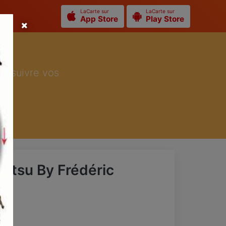
LaCarte sur
LaCarte sur
App Store
Play Store
ur suivre vos
iatsu By Frédéric