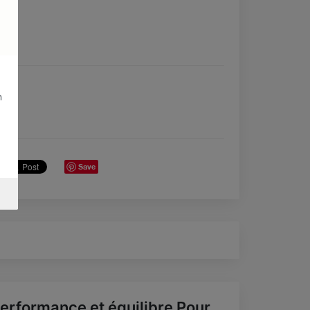
n
Save
erformance et équilibre Pour