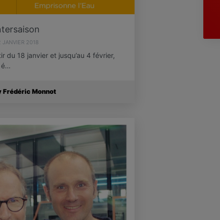
ntersaison
2 JANVIER 2018
 du 18 janvier et jusqu’au 4 février,
5 é…
y Frédéric Monnot