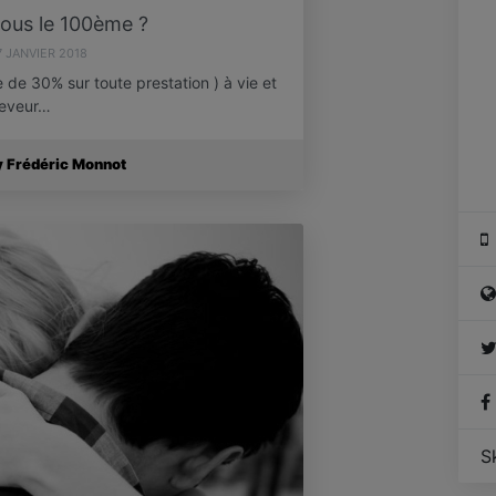
ous le 100ème ?
7 JANVIER 2018
e 30% sur toute prestation ) à vie et
ceveur…
y Frédéric Monnot
S