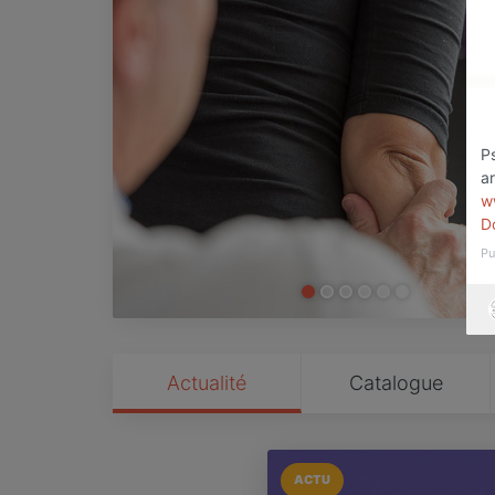
P
ar
w
D
Pu
Actualité
Catalogue
ACTU