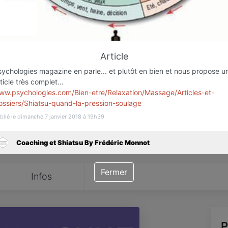
Favori
Contacter
Article
sychologies magazine en parle... et plutôt en bien et nous propose u
Ouvre demain dès 18:00
ticle très complet...
ww.psychologies.com/Bien-etre/Relaxation/Massage/Articles-et-
ossiers/Shiatsu-quand-la-pression-soulage
blié le dimanche 7 janvier 2018 à 19h39
Coaching et Shiatsu By Frédéric Monnot
Fermer
Infos
P