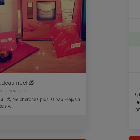
adeau noël 🎁
 NOVEMBRE 2017
QI
u ! 🤔 Ne cherchez plus, Qipao Fréjus a
e
Nous v…
a