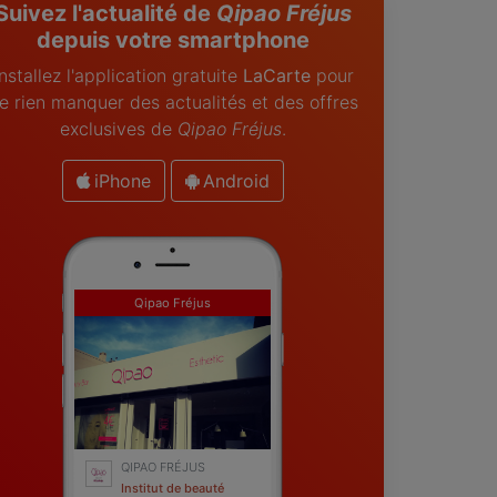
Suivez l'actualité de
Qipao Fréjus
depuis votre smartphone
Installez l'application gratuite
LaCarte
pour
e rien manquer des actualités et des offres
exclusives de
Qipao Fréjus
.
iPhone
Android
Qipao Fréjus
QIPAO FRÉJUS
Institut de beauté