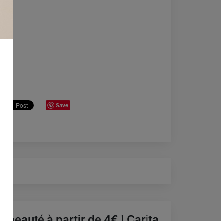

Save
a beauté à partir de 4€ ! Carita