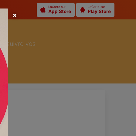
LaCarte sur
LaCarte sur
App Store
Play Store
ur suivre vos