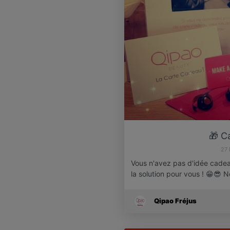
🎁 C
27
Vous n'avez pas d'idée cadea
la solution pour vous ! 😁😎 
Qipao Fréjus