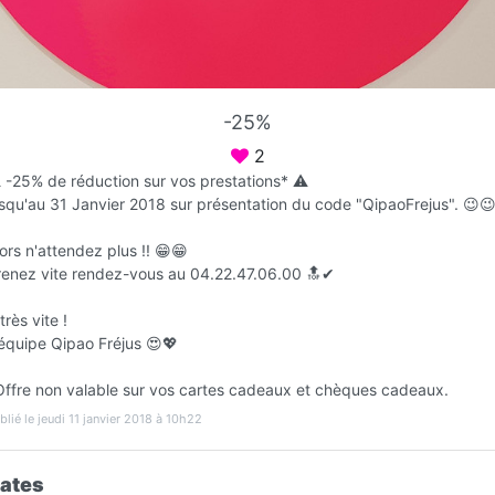
Favori
Contacter
-25%
Ouvert jusqu'à 19:00
2
️ -25% de réduction sur vos prestations* ⚠️
usqu'au 31 Janvier 2018 sur présentation du code "QipaoFrejus". 😉
ors n'attendez plus !! 😁😁
renez vite rendez-vous au 04.22.47.06.00 🔝✔
très vite !
'équipe Qipao Fréjus 😍💖
Infos
Offre non valable sur vos cartes cadeaux et chèques cadeaux.
blié le jeudi 11 janvier 2018 à 10h22
ates
L