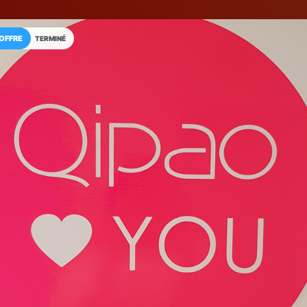
OFFRE
TERMINÉ
Installez l'App LaCarte
Téléchargez gratuitement l'app LaCarte po
commerces favoris et ne rien rater !
Télécharger
Plus tard
Qipao Fréjus
Institut de beauté
Fréjus