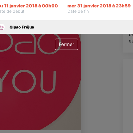
O
eu 11 janvier 2018 à 00h00
mer 31 janvier 2018 à 23h59
ate de début
Date de fin
v
Qipao Fréjus
Q
be
es
Fermer