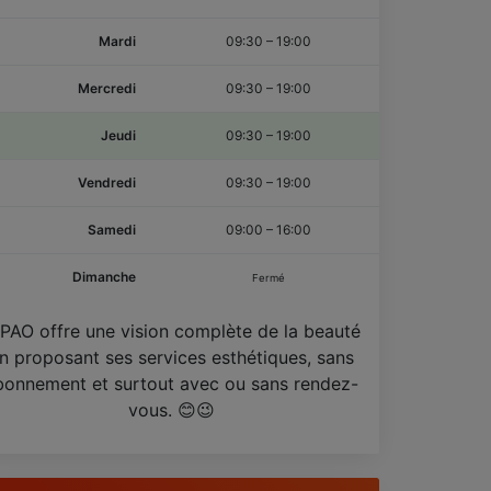
Mardi
09:30
–
19:00
Mercredi
09:30
–
19:00
Jeudi
09:30
–
19:00
Vendredi
09:30
–
19:00
Samedi
09:00
–
16:00
Dimanche
Fermé
PAO offre une vision complète de la beauté
n proposant ses services esthétiques, sans
bonnement et surtout avec ou sans rendez-
vous. 😊😉