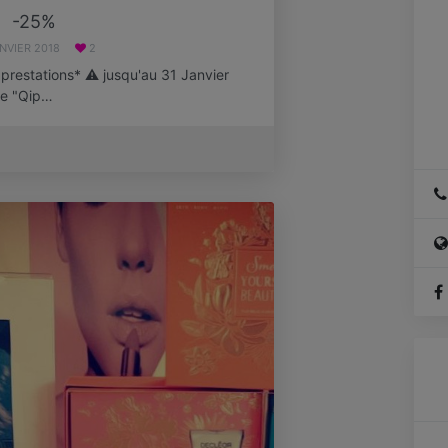
-25%
ANVIER 2018
2
prestations* ⚠️ jusqu'au 31 Janvier
de "Qip…