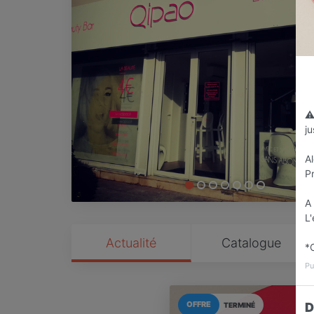
⚠
j
Al
P
A 
L
Actualité
Catalogue
*
Pu
OFFRE
D
TERMINÉ