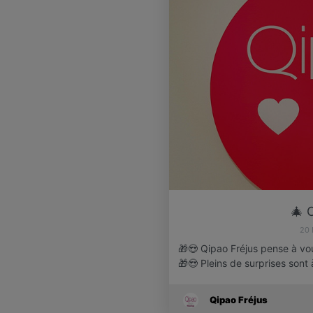
🎄 
20
🎁😍 Qipao Fréjus pense à vou
🎁😍 Pleins de surprises sont
Qipao Fréjus