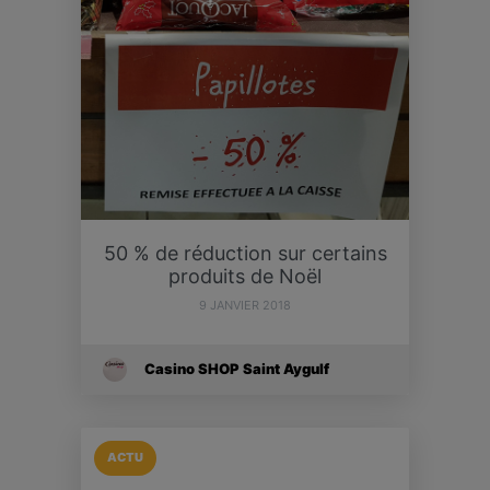
50 % de réduction sur certains
produits de Noël
9 JANVIER 2018
Casino SHOP Saint Aygulf
ACTU