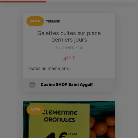
ACTU
TERMINÉ
Galettes cuites sur place
derniers jours
24 JANVIER 2018
50
€
4
Toutes au même prix.
Casino SHOP Saint Aygulf
ACTU