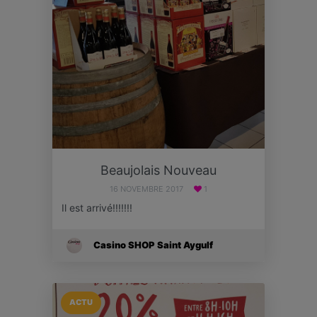
Beaujolais Nouveau
16 NOVEMBRE 2017
1
Il est arrivé!!!!!!!
Casino SHOP Saint Aygulf
ACTU