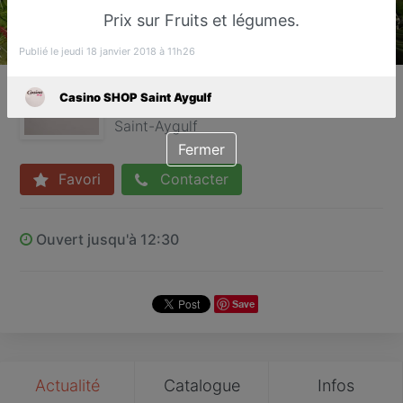
Prix sur Fruits et légumes.
Publié le jeudi 18 janvier 2018 à 11h26
Casino SHOP Saint Aygulf
Casino SHOP Saint Aygulf
Supérette
Saint-Aygulf
Fermer
Favori
Contacter
Ouvert jusqu'à 12:30
Save
Actualité
Catalogue
Infos