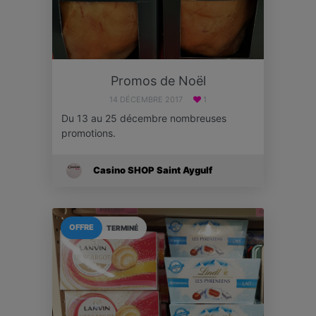
Promos de Noël
14 DÉCEMBRE 2017
1
Du 13 au 25 décembre nombreuses
promotions.
Casino SHOP Saint Aygulf
OFFRE
TERMINÉ