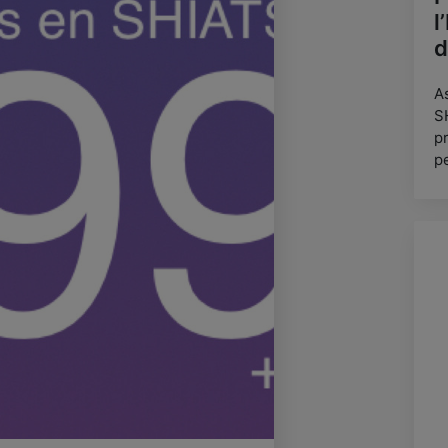
l
d
A
S
p
p