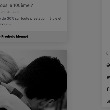
ous le 100ème ?
7 JANVIER 2018
e 30% sur toute prestation ) à vie et
ceveur…
y Frédéric Monnot
S