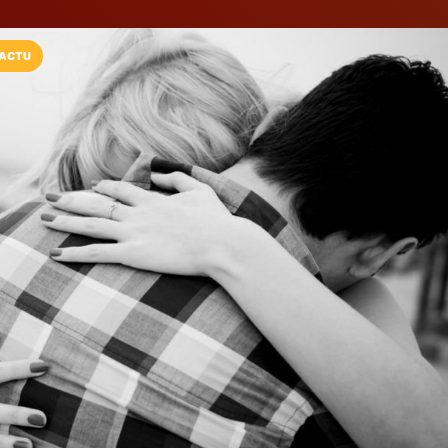
ACTU
Installez l'App LaCarte
Téléchargez gratuitement l'app LaCarte po
commerces favoris et ne rien rater !
Télécharger
Plus tard
Coaching et Sh
Monnot
Coaching et Shiatsu
Lingolsheim