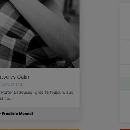
atsu vs Câlin
1 JANVIER 2018
Porter Ladousse) précise toujours aux
est co…
y Frédéric Monnot