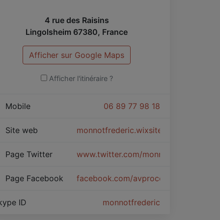
4 rue des Raisins
Lingolsheim
67380
,
France
Afficher sur Google Maps
Afficher l'itinéraire ?
Mobile
06 89 77 98 18
Site web
monnotfrederic.wixsite.com/coaching-
Page Twitter
www.twitter.com/monnotf
Page Facebook
facebook.com/avprocoaching/
kype ID
monnotfrederic