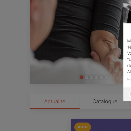
M
1
Vo
“L
d
A
Pu
Actualité
Catalogue
ACTU