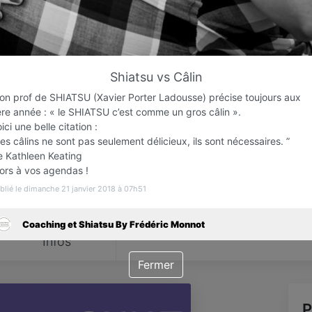
Favori
Contacter
Shiatsu vs Câlin
on prof de SHIATSU (Xavier Porter Ladousse) précise toujours aux
Ouvre dès 18:00
ère année : « le SHIATSU c’est comme un gros câlin ».
ici une belle citation :
es câlins ne sont pas seulement délicieux, ils sont nécessaires. ”
e Kathleen Keating
lors à vos agendas !
blié le dimanche 21 janvier 2018 à 07h51
Coaching et Shiatsu By Frédéric Monnot
Infos
Fermer
P