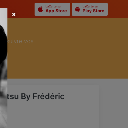
LaCarte sur
LaCarte sur
App Store
Play Store
ur suivre vos
iatsu By Frédéric