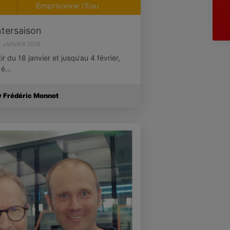
ntersaison
2 JANVIER 2018
 du 18 janvier et jusqu’au 4 février,
5 é…
y Frédéric Monnot