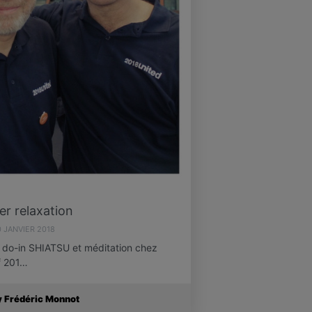
ier relaxation
0 JANVIER 2018
on, do-in SHIATSU et méditation chez
f 201…
y Frédéric Monnot