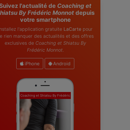
Suivez l'actualité de
Coaching et
hiatsu By Frédéric Monnot
depuis
votre smartphone
Installez l'application gratuite
LaCarte
pour
e rien manquer des actualités et des offres
exclusives de
Coaching et Shiatsu By
Frédéric Monnot
.
iPhone
Android
Coaching et Shiatsu By Frédéric
Monnot