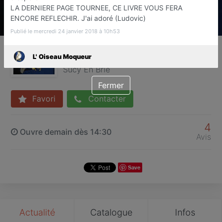
LA DERNIERE PAGE TOURNEE, CE LIVRE VOUS FERA
ENCORE REFLECHIR. J'ai adoré (Ludovic)
Publié le mercredi 24 janvier 2018 à 10h53
L' Oiseau Moqueur
L' Oiseau Moqueur
Librairie
Sucy En Brie
Fermer
Favori
Contacter
4
Ouvre demain dès 14:30
Avis
Save
Actualité
Catalogue
Infos