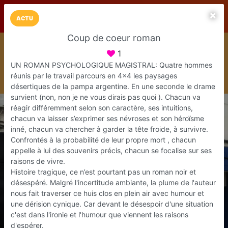
LaCarte sur
LaCarte
Play Store
ACTU
Coup de coeur roman
Installez l'App LaCarte
1
Téléchargez gratuitement l'app LaCarte pour suivre vos
commerces favoris et ne rien rater !
UN ROMAN PSYCHOLOGIQUE MAGISTRAL: Quatre hommes
réunis par le travail parcours en 4x4 les paysages
Télécharger
Plus tard
désertiques de la pampa argentine. En une seconde le drame
survient (non, non je ne vous dirais pas quoi ). Chacun va
réagir différemment selon son caractère, ses intuitions,
chacun va laisser s’exprimer ses névroses et son héroïsme
inné, chacun va chercher à garder la tête froide, à survivre.
Confrontés à la probabilité de leur propre mort , chacun
appelle à lui des souvenirs précis, chacun se focalise sur ses
raisons de vivre.
Histoire tragique, ce n’est pourtant pas un roman noir et
désespéré. Malgré l'incertitude ambiante, la plume de l'auteur
nous fait traverser ce huis clos en plein air avec humour et
une dérision cynique. Car devant le désespoir d'une situation
c'est dans l'ironie et l'humour que viennent les raisons
d'espérer.