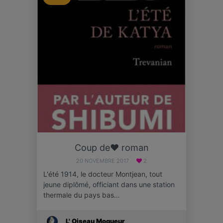
Coup de❤ roman
20 NOVEMBRE 2017
2
L'été 1914, le docteur Montjean, tout
jeune diplômé, officiant dans une station
thermale du pays bas…
L' Oiseau Moqueur