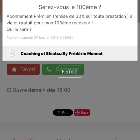
Serez-vous le 100ème ?
Abonnement Prémium (remise de 30% sur toute prestation ) à
vie et gratuit pour mon 100ème receveur !
Coaching et Shiatsu By
Qui le sera ?
Frédéric Monnot
Publié le samedi 27 janvier 2018 à 09h31
Coaching et Shiatsu
Lingolsheim
Coaching et Shiatsu By Frédéric Monnot
Favori
Contacter
Fermer
Ouvre demain dès 18:00
Save