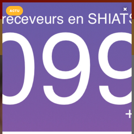
LaCarte sur
LaCarte
Play Store
ACTU
Installez l'App LaCarte
Téléchargez gratuitement l'app LaCarte pour suivre vos
commerces favoris et ne rien rater !
Télécharger
Plus tard