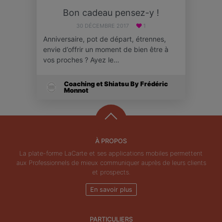
Bon cadeau pensez-y !
30 DÉCEMBRE 2017
1
Anniversaire, pot de départ, étrennes,
envie d’offrir un moment de bien être à
vos proches ? Ayez le…
Coaching et Shiatsu By Frédéric
Monnot
À PROPOS
La plate-forme LaCarte et ses applications mobiles permettent
aux Professionnels de mieux communiquer auprès de leurs clients
et prospects.
En savoir plus
PARTICULIERS