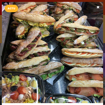
LaCarte sur
LaCarte
Play Store
ACTU
Installez l'App LaCarte
Téléchargez gratuitement l'app LaCarte pour suivre vos
commerces favoris et ne rien rater !
Télécharger
Plus tard