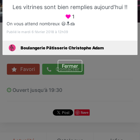
Les vitrines sont bien remplies aujourd'hui !!
1
On vous attend nombreux 😃🔝🍰
Boulangerie Pâtisserie
Publié le mardi 6 février 2018 à 12h09
Christophe Adam
Boulanger
Boulangerie Pâtisserie Christophe Adam
Fréjus
Fermer
Favori
Contacter
Ouvert jusqu'à 19:30
Save