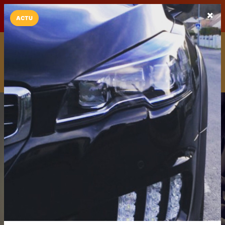
LaCarte sur
LaCarte
Play Store
ACTU
Installez l'App LaCarte
Téléchargez gratuitement l'app LaCarte pour suivre vos
commerces favoris et ne rien rater !
Télécharger
Plus tard