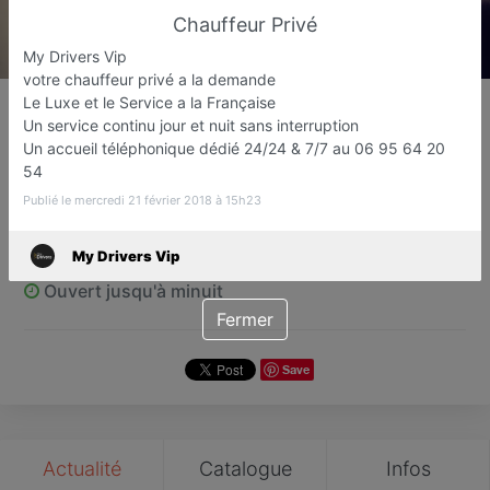
Chauffeur Privé
My Drivers Vip
votre chauffeur privé a la demande
My Drivers Vip
Le Luxe et le Service a la Française
Un service continu jour et nuit sans interruption
VTC / Taxi / transport de personnes
Un accueil téléphonique dédié 24/24 & 7/7 au 06 95 64 20
Janville-sur-Juine
54
Publié le mercredi 21 février 2018 à 15h23
Favori
Contacter
My Drivers Vip
Ouvert jusqu'à minuit
Fermer
Save
Actualité
Catalogue
Infos