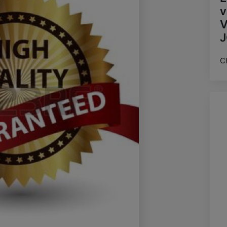
v
V
J
C