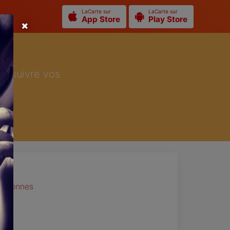
LaCarte sur
LaCarte sur
App Store
Play Store
ur suivre vos
personnes