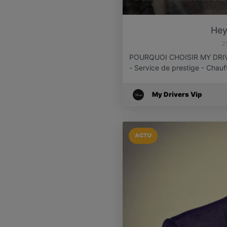
Hey
2
POURQUOI CHOISIR MY DRI
- Service de prestige - Chau
My Drivers Vip
ACTU