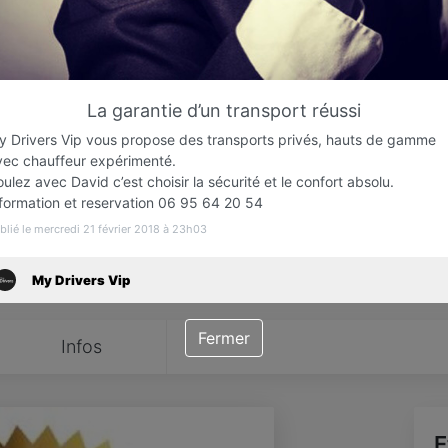
Favori
Contacter
La garantie d’un transport réussi
Ouvert jusqu'à minuit
y Drivers Vip vous propose des transports privés, hauts de gamme
vec chauffeur expérimenté.
ulez avec David c’est choisir la sécurité et le confort absolu.
nformation et reservation 06 95 64 20 54
blié le mercredi 21 février 2018 à 23h03
My Drivers Vip
Fermer
Infos
E