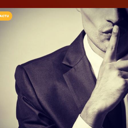
ACTU
Installez l'App LaCarte
Téléchargez gratuitement l'app LaCarte po
commerces favoris et ne rien rater !
Télécharger
Plus tard
My Drivers Vip
VTC / Taxi / transport de 
Janville-sur-Juine