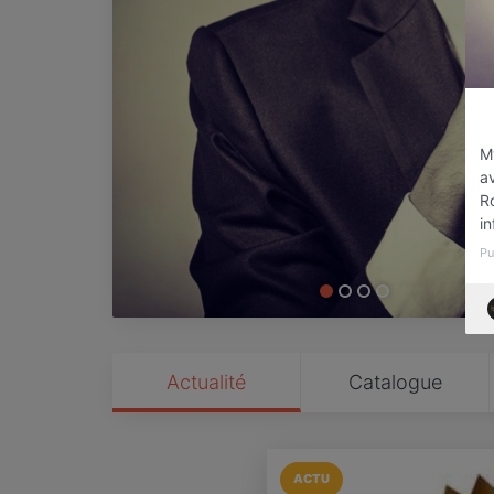
M
a
Ro
i
Pu
Actualité
Catalogue
ACTU