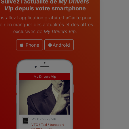
Suivez l'actualité de
My Drivers
Vip
depuis votre smartphone
Installez l'application gratuite
LaCarte
pour
e rien manquer des actualités et des offres
exclusives de
My Drivers Vip
.
iPhone
Android
My Drivers Vip
MY DRIVERS VIP
VTC / Taxi / transport
de personnes