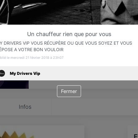
Favori
Contacter
Un chauffeur rien que pour vous
Ouvert jusqu'à minuit
Y DRIVERS VIP VOUS RÉCUPÈRE OU QUE VOUS SOYEZ ET VOUS
ÉPOSE A VOTRE BON VOULOIR
blié le mercredi 21 février 2018 à 23h07
My Drivers Vip
Fermer
Infos
E