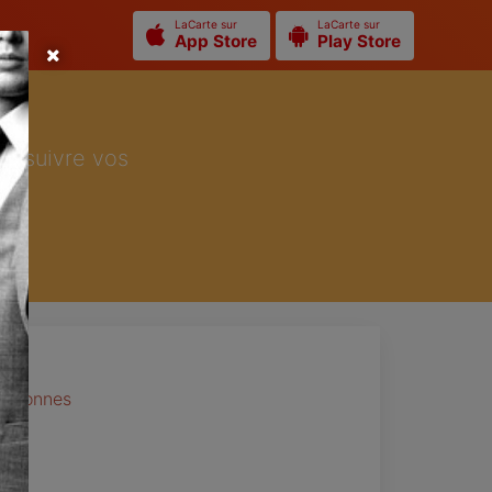
LaCarte sur
LaCarte sur
App Store
Play Store
ur suivre vos
personnes