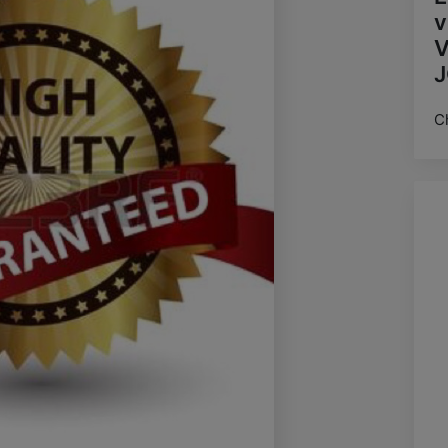
v
V
J
C