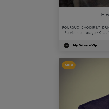
Hey
2
POURQUOI CHOISIR MY DRI
- Service de prestige - Chau
My Drivers Vip
ACTU