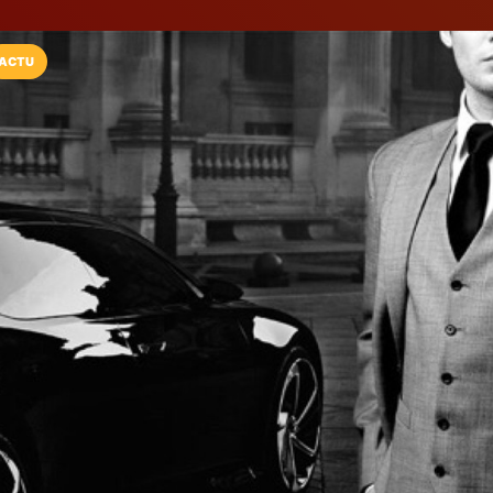
ACTU
Installez l'App LaCarte
Téléchargez gratuitement l'app LaCarte po
commerces favoris et ne rien rater !
Télécharger
Plus tard
My Drivers Vip
VTC / Taxi / transport de 
Janville-sur-Juine