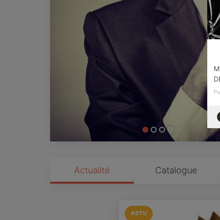
M
D
Pu
Actualité
Catalogue
ACTU