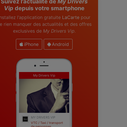
Suivez l'actualité de
My Drivers
Vip
depuis votre smartphone
Installez l'application gratuite
LaCarte
pour
e rien manquer des actualités et des offres
exclusives de
My Drivers Vip
.
iPhone
Android
My Drivers Vip
MY DRIVERS VIP
VTC / Taxi / transport
de personnes