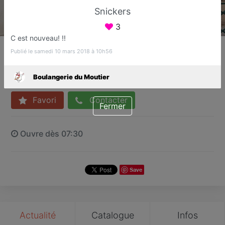
Snickers
3
C est nouveau! !!
Boulangerie du Moutier
Publié le samedi 10 mars 2018 à 10h56
Boulanger
Sucy-en-Brie
Boulangerie du Moutier
Favori
Contacter
Fermer
Ouvre dès 07:30
Save
Actualité
Catalogue
Infos