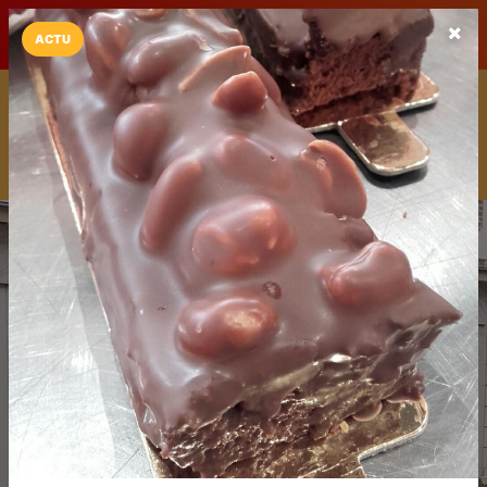
LaCarte sur
LaCarte
Play Store
ACTU
Installez l'App LaCarte
Téléchargez gratuitement l'app LaCarte pour suivre vos
commerces favoris et ne rien rater !
Télécharger
Plus tard