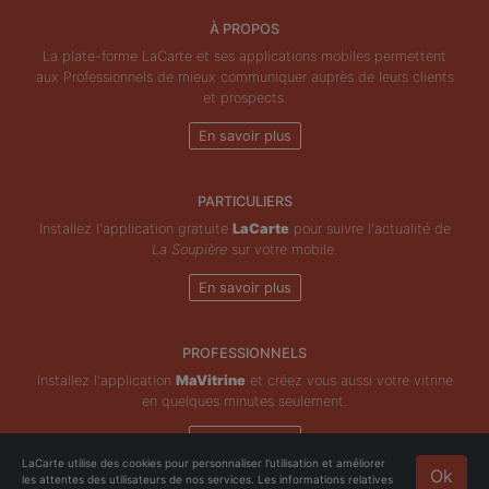
À PROPOS
La plate-forme LaCarte et ses applications mobiles permettent
aux Professionnels de mieux communiquer auprès de leurs clients
et prospects.
En savoir plus
PARTICULIERS
Installez l'application gratuite
LaCarte
pour suivre l'actualité de
La Soupière
sur votre mobile.
En savoir plus
PROFESSIONNELS
Installez l'application
MaVitrine
et créez vous aussi votre vitrine
en quelques minutes seulement.
En savoir plus
LaCarte utilise des cookies pour personnaliser l'utilisation et améliorer
Ok
les attentes des utilisateurs de nos services. Les informations relatives
Copyright © ZeMAP 2026 - Tous droits réservés.