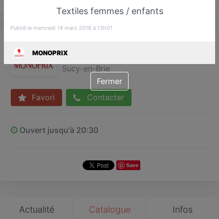
Textiles femmes / enfants
Publié le mercredi 14 mars 2018 à 13h01
MONOPRIX
MONOPRIX
Supermarché
Sucy-en-Brie
Fermer
Favori
Contacter
Ouvert jusqu'à 20:30
Save
Actualité
Catalogue
Infos