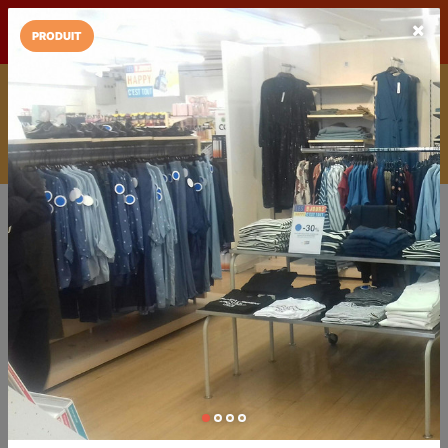
LaCarte sur
LaCarte
Play Store
PRODUIT
Installez l'App LaCarte
Téléchargez gratuitement l'app LaCarte pour suivre vos
commerces favoris et ne rien rater !
Télécharger
Plus tard