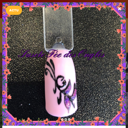
LaCarte sur
LaCarte
Play Store
ACTU
Installez l'App LaCarte
Téléchargez gratuitement l'app LaCarte pour suivre vos
commerces favoris et ne rien rater !
Télécharger
Plus tard