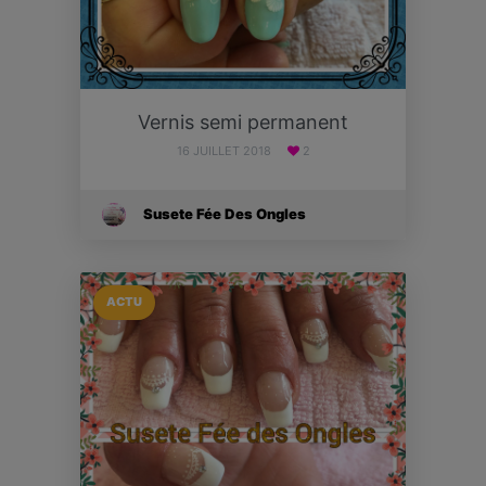
Vernis semi permanent
16 JUILLET 2018
2
Susete Fée Des Ongles
ACTU