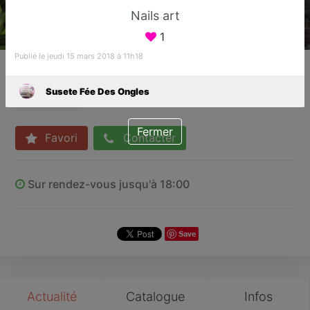
Nails art
1
Publié le jeudi 15 mars 2018 à 11h18
Susete Fée Des Ongles
Bar à ongles
Susete Fée Des Ongles
Sucy-en-Brie
Fermer
Favori
Contacter
Sur rendez-vous jusqu'à 18:00
Save
Actualité
Catalogue
Infos