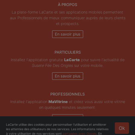
À PROPOS
La plate-forme LaCarte et ses applications mobiles permettent
aux Professionnels de mieux communiquer auprès de leurs clients
et prospects.
En savoir plus
PARTICULIERS
Installez l'application gratuite
LaCarte
pour suivre l'actualité de
Susete Fée Des Ongles
sur votre mobile.
En savoir plus
PROFESSIONNELS
Installez l'application
MaVitrine
et créez vous aussi votre vitrine
en quelques minutes seulement.
En savoir plus
LaCarte utilise des cookies pour personnaliser l'utilisation et améliorer
Ok
les attentes des utilisateurs de nos services. Les informations relatives
Copyright © ZeMAP 2026 - Tous droits réservés.
à votre utilisation de nos services sont
partagées avec Google
. En