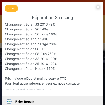
LaCarte sur
LaCarte
Play Store
ACTU
Réparation Samsung
Installez l'App LaCarte
Changement écran J3 2016 79€
Téléchargez gratuitement l'app LaCarte pour suivre vos
Changement écran S6 149€
commerces favoris et ne rien rater !
Changement écran S6 Edge 169€
Télécharger
Plus tard
Changement écran S7 199€
Changement écran S7 Edge 239€
Changement écran S8 259€
Changement écran S8 Plus 269€
Changement écran A3 2016 109€
Changement écran A5 2016 129€
Changement écran Note 4 149€
Prix indiqué pièce et main d'oeuvre TTC
Pour tout autre référence, veuillez nous contacter.
Publié le samedi 17 mars 2018 à 07h37
Prior Repair