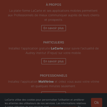
À PROPOS
La plate-forme LaCarte et ses applications mobiles permettent
aux Professionnels de mieux communiquer auprès de leurs clients
et prospects.
En savoir plus
PARTICULIERS
Installez l'application gratuite
LaCarte
pour suivre l'actualité de
Audrey Institut (Frejus)
sur votre mobile.
En savoir plus
PROFESSIONNELS
Installez l'application
MaVitrine
et créez vous aussi votre vitrine
en quelques minutes seulement.
En savoir plus
LaCarte utilise des cookies pour personnaliser l'utilisation et améliorer
Ok
les attentes des utilisateurs de nos services. Les informations relatives
Copyright © ZeMAP 2026 - Tous droits réservés.
à votre utilisation de nos services sont
partagées avec Google
. En