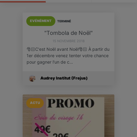
EVÉNÉMENT
TERMINÉ
"Tombola de Noël"
15 NOVEMBRE 2018
🎅🏻C'est Noël avant Noël🎅🏻 À partir du
1er décembre venez tenter votre chance
pour gagner l'un de c…
Audrey Institut (Frejus)
ACTU