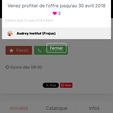
Venez profiter de l'offre jusqu'au 30 avril 2018
3
Publié le jeudi 22 mars 2018 à 09h11
Audrey Institut (Frejus)
Institut de beauté
Audrey Institut (Frejus)
Fréjus
Fermer
Favori
Contacter
Ouvre dès 09:00
Save
Actualité
Catalogue
Infos