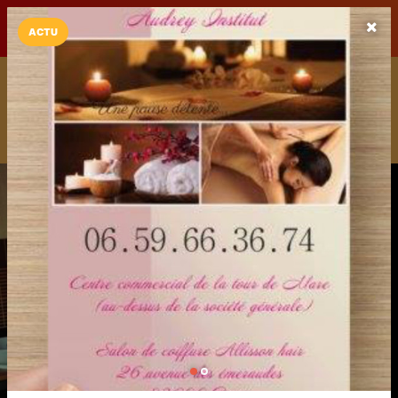
LaCarte sur
LaCarte
Play Store
ACTU
Installez l'App LaCarte
Téléchargez gratuitement l'app LaCarte pour suivre vos
commerces favoris et ne rien rater !
Télécharger
Plus tard