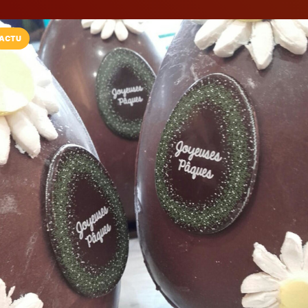
ACTU
Installez l'App LaCarte
Téléchargez gratuitement l'app LaCarte po
commerces favoris et ne rien rater !
Télécharger
Plus tard
Boulangerie du
Boulanger
Sucy-en-Brie