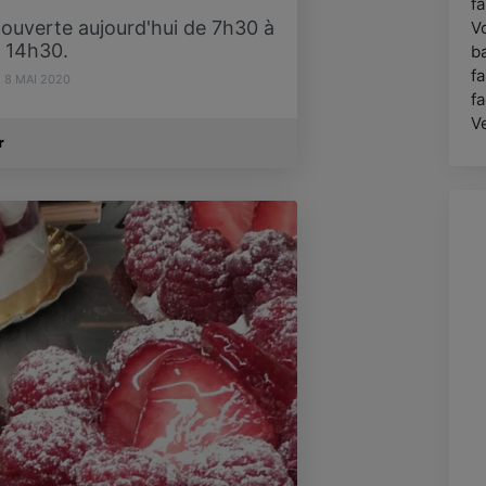
fa
 ouverte aujourd'hui de 7h30 à
V
14h30.
ba
f
8 MAI 2020
f
V
r