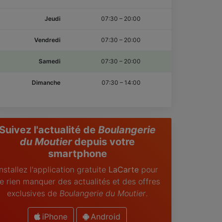
Jeudi
07:30
–
20:00
Vendredi
07:30
–
20:00
Samedi
07:30
–
20:00
Dimanche
07:30
–
14:00
Suivez l'actualité de
Boulangerie
du Moutier
depuis votre
smartphone
Installez l'application gratuite
LaCarte
pour
e rien manquer des actualités et des offres
exclusives de
Boulangerie du Moutier
.
iPhone
Android