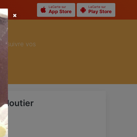
LaCarte sur
LaCarte sur
App Store
Play Store
ur suivre vos
 Moutier