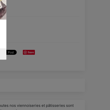
Save
outes nos viennoiseries et pâtisseries sont