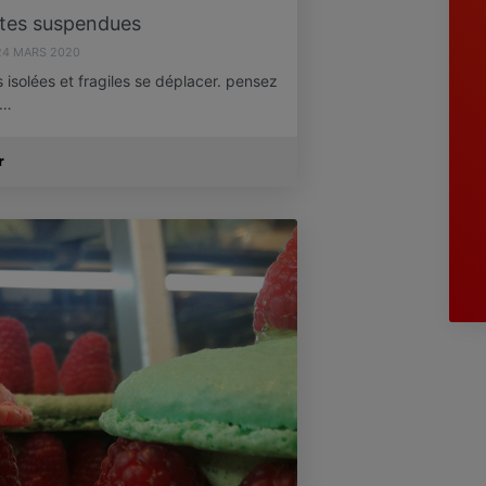
tes suspendues
24 MARS 2020
 isolées et fragiles se déplacer. pensez
e…
r