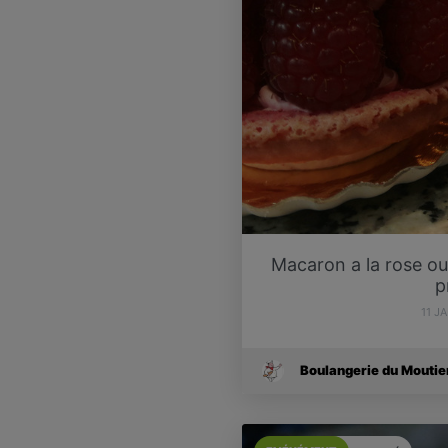
Macaron a la rose ou
p
11 J
Boulangerie du Moutie