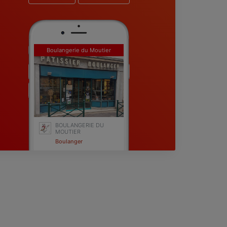
Boulangerie du Moutier
BOULANGERIE DU
MOUTIER
Boulanger
Sucy-en-Brie