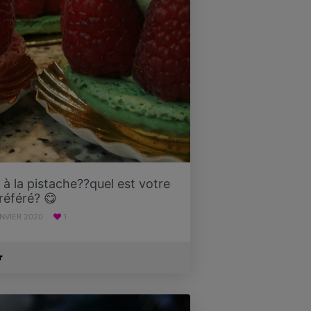
 à la pistache??quel est votre
référé? 😋
ANVIER 2020
1
r