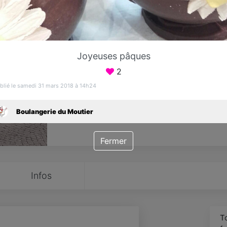
Favori
Contacter
Joyeuses pâques
Ouvert jusqu'à 20:00
2
blié le samedi 31 mars 2018 à 14h24
Boulangerie du Moutier
Fermer
Infos
T