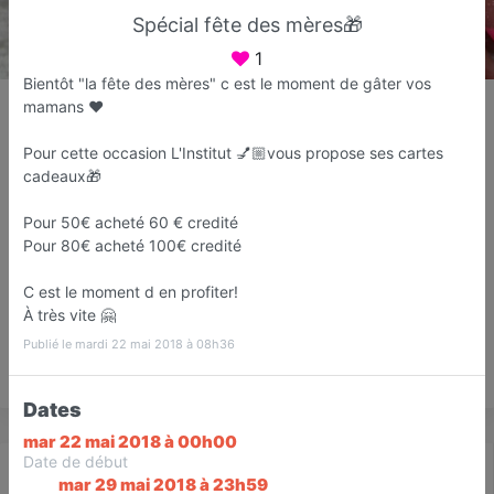
Spécial fête des mères🎁
1
Bientôt "la fête des mères" c est le moment de gâter vos
L'Institut by Vanessa B.
mamans ❤️
Institut de beauté
Pour cette occasion L'Institut 💅🏼vous propose ses cartes
Fréjus
cadeaux🎁
Favori
Contacter
Pour 50€ acheté 60 € credité
Pour 80€ acheté 100€ credité
Ouvre demain dès 09:00
C est le moment d en profiter!
À très vite 🤗
Publié le mardi 22 mai 2018 à 08h36
Save
Dates
mar 22 mai 2018 à 00h00
Date de début
Actualité
Catalogue
Infos
mar 29 mai 2018 à 23h59