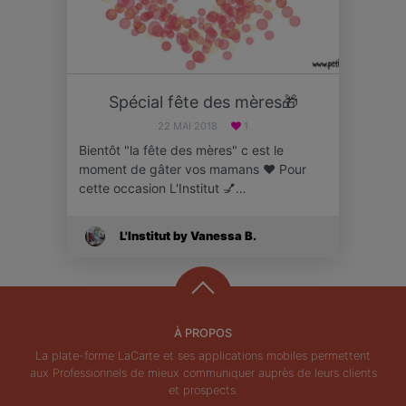
Spécial fête des mères🎁
22 MAI 2018
1
Bientôt "la fête des mères" c est le
moment de gâter vos mamans ❤️ Pour
cette occasion L'Institut 💅…
L'Institut by Vanessa B.
À PROPOS
La plate-forme LaCarte et ses applications mobiles permettent
aux Professionnels de mieux communiquer auprès de leurs clients
et prospects.